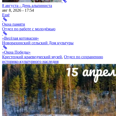
8 августа - День альпиниста
авг 8, 2026 - 17:54
Ещё
Окна памяти
Отдел по работе с молодёжью
«Весёлая котовасия»
Новорахинский сельский Дом культуры
«Окна Победы»
Крестецкий краеведческий музей
,
Отдел по сохранению
историко-культурного наследия