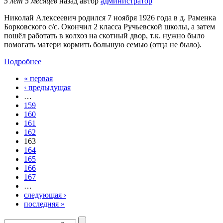
5 лет 5 месяцев
назад
автор
администратор
Николай Алексеевич родился 7 ноября 1926 года в д. Раменка
Борковского с/с. Окончил 2 класса Ручьевской школы, а затем
пошёл работать в колхоз на скотный двор, т.к. нужно было
помогать матери кормить большую семью (отца не было).
Подробнее
« первая
Страницы
‹ предыдущая
…
159
160
161
162
163
164
165
166
167
…
следующая ›
последняя »