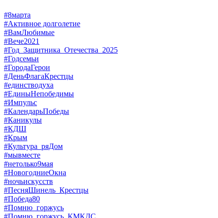
#8марта
#Активное долголетие
#ВамЛюбимые
#Вече2021
#Год_Защитника_Отечества_2025
#Годсемьи
#ГородаГерои
#ДеньФлагаКрестцы
#единстводуха
#ЕдиныНепобедимы
#Импульс
#КалендарьПобеды
#Каникулы
#КДШ
#Крым
#Культура_ряДом
#мывместе
#нетолько9мая
#НовогодниеОкна
#ночьискусств
#ПесняШинель_Крестцы
#Победа80
#Помню_горжусь
#Помню_горжусь_КМКДС