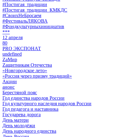
#Постигая_традиции
#Постигая_традиции_КМКДС
#СвоихНеБросаем
#ФестивальЛЯКОВА
#Фондкультурныхинициатив
***
12 апреля
80
PRO ЭКСПОНАТ
undefined
ZaМир
Zащитникам Отечества
«Новгородское лето»
«Россия через призму традиций»
Акции
анонс
Берестяной пояс
Год единства народов России
Год культурного наследия народов России
Год педагога и наставника
Государева дорога
День матери
День молодёжи
День народного единства
День России