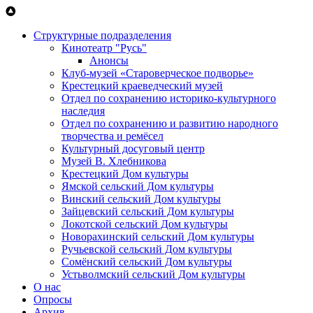
Перейти к основному содержанию
Структурные подразделения
Кинотеатр "Русь"
Анонсы
Клуб-музей «Староверческое подворье»
Крестецкий краеведческий музей
Отдел по сохранению историко-культурного
наследия
Отдел по сохранению и развитию народного
творчества и ремёсел
Культурный досуговый центр
Музей В. Хлебникова
Крестецкий Дом культуры
Ямской сельский Дом культуры
Винский сельский Дом культуры
Зайцевский сельский Дом культуры
Локотской сельский Дом культуры
Новорахинский сельский Дом культуры
Ручьевской сельский Дом культуры
Сомёнский сельский Дом культуры
Устьволмский сельский Дом культуры
О нас
Опросы
Архив