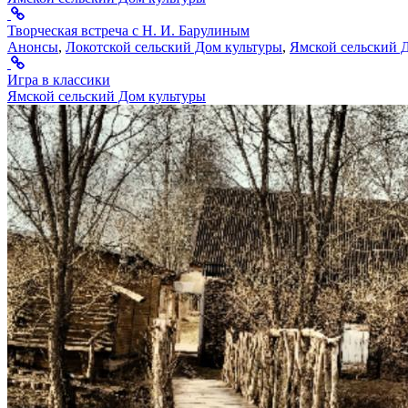
Творческая встреча с Н. И. Барулиным
Анонсы
,
Локотской сельский Дом культуры
,
Ямской сельский 
Игра в классики
Ямской сельский Дом культуры