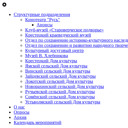
Перейти к основному содержанию
Структурные подразделения
Кинотеатр "Русь"
Анонсы
Клуб-музей «Староверческое подворье»
Крестецкий краеведческий музей
Отдел по сохранению историко-культурного наслед
Отдел по сохранению и развитию народного творче
Культурный досуговый центр
Музей В. Хлебникова
Крестецкий Дом культуры
Ямской сельский Дом культуры
Винский сельский Дом культуры
Зайцевский сельский Дом культуры
Локотской сельский Дом культуры
Новорахинский сельский Дом культуры
Ручьевской сельский Дом культуры
Сомёнский сельский Дом культуры
Устьволмский сельский Дом культуры
О нас
Опросы
Архив
Календарь мероприятий