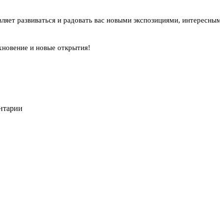
вляет развиваться и радовать вас новыми экспозициями, интерес
хновение и новые открытия!
ентарии