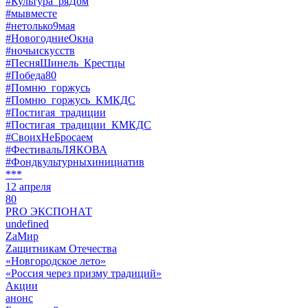
#Культура_ряДом
#мывместе
#нетолько9мая
#НовогодниеОкна
#ночьискусств
#ПесняШинель_Крестцы
#Победа80
#Помню_горжусь
#Помню_горжусь_КМКДС
#Постигая_традиции
#Постигая_традиции_КМКДС
#СвоихНеБросаем
#ФестивальЛЯКОВА
#Фондкультурныхинициатив
***
12 апреля
80
PRO ЭКСПОНАТ
undefined
ZaМир
Zащитникам Отечества
«Новгородское лето»
«Россия через призму традиций»
Акции
анонс