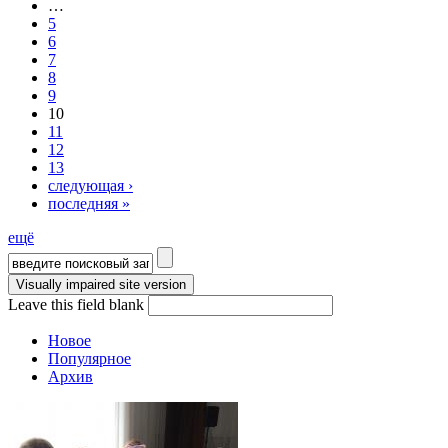
…
5
6
7
8
9
10
11
12
13
следующая ›
последняя »
ещё
Форма поиска
Leave this field blank
Новое
Популярное
Архив