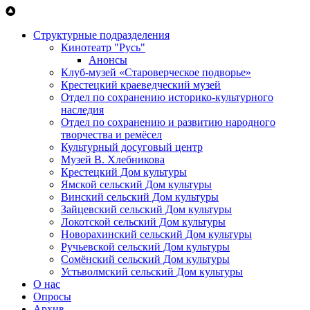
Перейти к основному содержанию
Структурные подразделения
Кинотеатр "Русь"
Анонсы
Клуб-музей «Староверческое подворье»
Крестецкий краеведческий музей
Отдел по сохранению историко-культурного
наследия
Отдел по сохранению и развитию народного
творчества и ремёсел
Культурный досуговый центр
Музей В. Хлебникова
Крестецкий Дом культуры
Ямской сельский Дом культуры
Винский сельский Дом культуры
Зайцевский сельский Дом культуры
Локотской сельский Дом культуры
Новорахинский сельский Дом культуры
Ручьевской сельский Дом культуры
Сомёнский сельский Дом культуры
Устьволмский сельский Дом культуры
О нас
Опросы
Архив