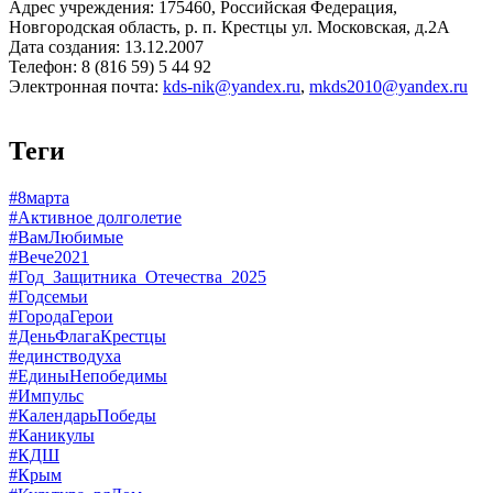
Адрес учреждения: 175460, Российская Федерация,
Новгородская область, р. п. Крестцы ул. Московская, д.2А
Дата создания: 13.12.2007
Телефон: 8 (816 59) 5 44 92
Электронная почта:
kds-nik@yandex.ru
,
mkds2010@yandex.ru
Теги
#8марта
#Активное долголетие
#ВамЛюбимые
#Вече2021
#Год_Защитника_Отечества_2025
#Годсемьи
#ГородаГерои
#ДеньФлагаКрестцы
#единстводуха
#ЕдиныНепобедимы
#Импульс
#КалендарьПобеды
#Каникулы
#КДШ
#Крым