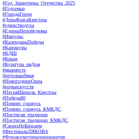
#Год_Защитника_Отечества_2025
#Годсемьи
#ГородаГерои
#ДеньФлагаКрестцы
#единстводуха
#ЕдиныНепобедимы
#Импульс
#КалендарьПобеды
#Каникулы
#КДШ
#Крым
#Культура_ряДом
#мывместе
#нетолько9мая
#НовогодниеОкна
#ночьискусств
#ПесняШинель_Крестцы
#Победа80
#Помню_горжусь
#Помню_горжусь_КМКДС
#Постигая_традиции
#Постигая_традиции_КМКДС
#СвоихНеБросаем
#ФестивальЛЯКОВА
#Фондкультурныхинициатив