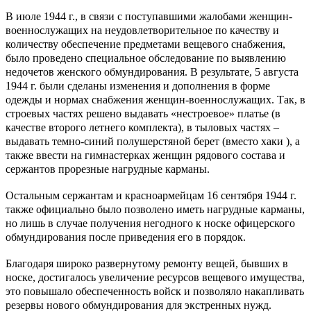
В июле 1944 г., в связи с поступавшими жалобами женщин-
военнослужащих на неудовлетворительное по качеству и
количеству обеспечение предметами вещевого снабжения,
было проведено специальное обследование по выявлению
недочетов женского обмундирования. В результате, 5 августа
1944 г. были сделаны изменения и дополнения в форме
одежды и нормах снабжения женщин-военнослужащих. Так, в
строевых частях решено выдавать «нестроевое» платье (в
качестве второго летнего комплекта), в тыловых частях –
выдавать темно-синий полушерстяной берет (вместо хаки ), а
также ввести на гимнастерках женщин рядового состава и
сержантов прорезные нагрудные карманы.
Остальным сержантам и красноармейцам 16 сентября 1944 г.
также официально было позволено иметь нагрудные карманы,
но лишь в случае получения негодного к носке офицерского
обмундирования после приведения его в порядок.
Благодаря широко развернутому ремонту вещей, бывших в
носке, достигалось увеличение ресурсов вещевого имущества,
это повышало обеспеченность войск и позволяло накапливать
резервы нового обмундирования для экстренных нужд.