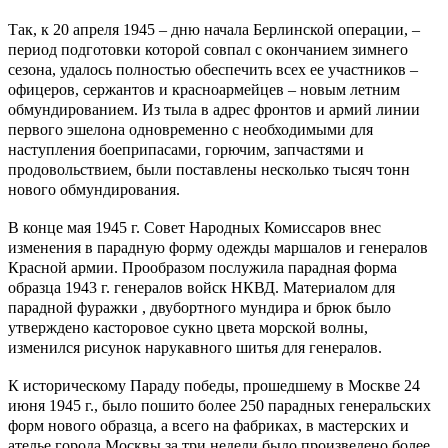
Так, к 20 апреля 1945 – дню начала Берлинской операции, –
период подготовки которой совпал с окончанием зимнего
сезона, удалось полностью обеспечить всех ее участников –
офицеров, сержантов и красноармейцев – новым летним
обмундированием. Из тыла в адрес фронтов и армий линии
первого эшелона одновременно с необходимыми для
наступления боеприпасами, горючим, запчастями и
продовольствием, были поставлены несколько тысяч тонн
нового обмундирования.
В конце мая 1945 г. Совет Народных Комиссаров внес
изменения в парадную форму одежды маршалов и генералов
Красной армии. Прообразом послужила парадная форма
образца 1943 г. генералов войск НКВД. Материалом для
парадной фуражки , двубортного мундира и брюк было
утверждено касторовое сукно цвета морской волны,
изменился рисунок нарукавного шитья для генералов.
К историческому Параду победы, прошедшему в Москве 24
июня 1945 г., было пошито более 250 парадных генеральских
форм нового образца, а всего на фабриках, в мастерских и
ателье города Москвы за три недели было произведено более