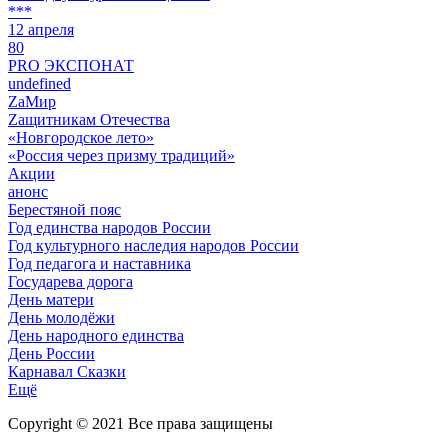
***
12 апреля
80
PRO ЭКСПОНАТ
undefined
ZaМир
Zащитникам Отечества
«Новгородское лето»
«Россия через призму традиций»
Акции
анонс
Берестяной пояс
Год единства народов России
Год культурного наследия народов России
Год педагога и наставника
Государева дорога
День матери
День молодёжи
День народного единства
День России
Карнавал Сказки
Ещё
Copyright © 2021 Все права защищены