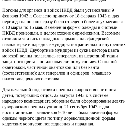
Погоны для органов и войск НКВД были установлены 9
февраля 1943 г. Согласно приказу от 18 февраля 1943 г., для
перехода на погоны сразу было отведено более двух месяцев:
с 10 марта по 15 мая. Изменения формы одежды в системе
НКВД произошли, в целом схожие с армейскими. Весомым
отличием явились накладные карманы на офицерской
гимнастерке и парадные мундиры пограничных и внутренних
войск НКВД. Двубортные мундиры из сукна-кастора цвета
морской волны полагались генералам, из шерстяной ткани
защитного цвета – остальному личному составу. С полной
окантовкой, частичной окантовкой или без канта
(соответственно): для генералов и офицеров, младшего
начсостава, рядового состава.
Для начальной подготовки военных кадров и воспитания
детей, потерявших отцов, 22 августа 1943 г. в системе
народного комиссариата обороны были сформированы девять
суворовских военных училищ. 21 сентября 1943 г. для
воспитанников – мальчиков 9-10 лет – была введена форма
одежды черного цвета по типу дореволюционной формы
кадетских корпусов: повседневная и парадная.