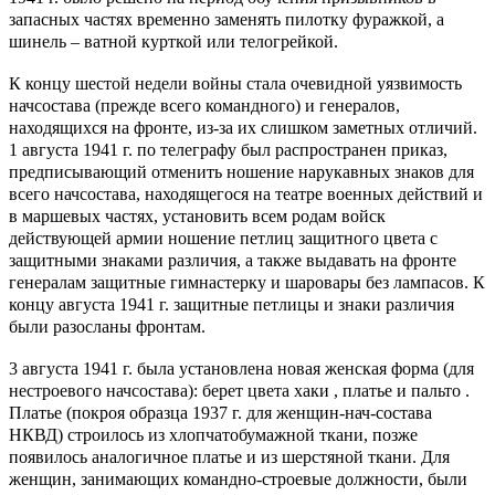
запасных частях временно заменять пилотку фуражкой, а
шинель – ватной курткой или телогрейкой.
К концу шестой недели войны стала очевидной уязвимость
начсостава (прежде всего командного) и генералов,
находящихся на фронте, из-за их слишком заметных отличий.
1 августа 1941 г. по телеграфу был распространен приказ,
предписывающий отменить ношение нарукавных знаков для
всего начсостава, находящегося на театре военных действий и
в маршевых частях, установить всем родам войск
действующей армии ношение петлиц защитного цвета с
защитными знаками различия, а также выдавать на фронте
генералам защитные гимнастерку и шаровары без лампасов. К
концу августа 1941 г. защитные петлицы и знаки различия
были разосланы фронтам.
3 августа 1941 г. была установлена новая женская форма (для
нестроевого начсостава): берет цвета хаки , платье и пальто .
Платье (покроя образца 1937 г. для женщин-нач-состава
НКВД) строилось из хлопчатобумажной ткани, позже
появилось аналогичное платье и из шерстяной ткани. Для
женщин, занимающих командно-строевые должности, были