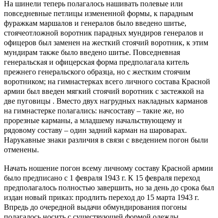
На шинели теперь полагалось нашивать полевые или
повседневные петлицы измененной формы, к парадным
фуражкам маршалов и генералов было введено шитье,
стоячеотложной воротник парадных мундиров генералов и
офицеров был заменен на жесткий стоячий воротник, к этим
мундирам также было введено шитье. Повседневная
генеральская и офицерская форма предполагала китель
прежнего генеральского образца, но с жестким стоячим
воротником; на гимнастерках всего личного состава Красной
армии был введен мягкий стоячий воротник с застежкой на
две пуговицы . Вместо двух нагрудных накладных карманов
на гимнастерке полагались: начсоставу – такие же, но
прорезные карманы, а младшему начальствующему и
рядовому составу – один задний карман на шароварах.
Нарукавные знаки различия в связи с введением погон были
отменены.
Начать ношение погон всему личному составу Красной армии
было предписано с 1 февраля 1943 г. К 15 февраля переход
предполагалось полностью завершить, но за день до срока был
издан новый приказ: продлить переход до 15 марта 1943 г.
Впредь до очередной выдачи обмундирования погоны
полагалось носить с существующей формой одежды.