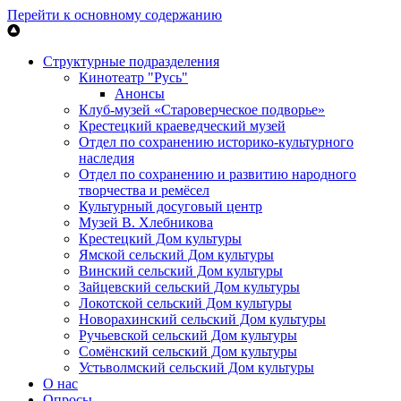
Перейти к основному содержанию
Структурные подразделения
Кинотеатр "Русь"
Анонсы
Клуб-музей «Староверческое подворье»
Крестецкий краеведческий музей
Отдел по сохранению историко-культурного
наследия
Отдел по сохранению и развитию народного
творчества и ремёсел
Культурный досуговый центр
Музей В. Хлебникова
Крестецкий Дом культуры
Ямской сельский Дом культуры
Винский сельский Дом культуры
Зайцевский сельский Дом культуры
Локотской сельский Дом культуры
Новорахинский сельский Дом культуры
Ручьевской сельский Дом культуры
Сомёнский сельский Дом культуры
Устьволмский сельский Дом культуры
О нас
Опросы