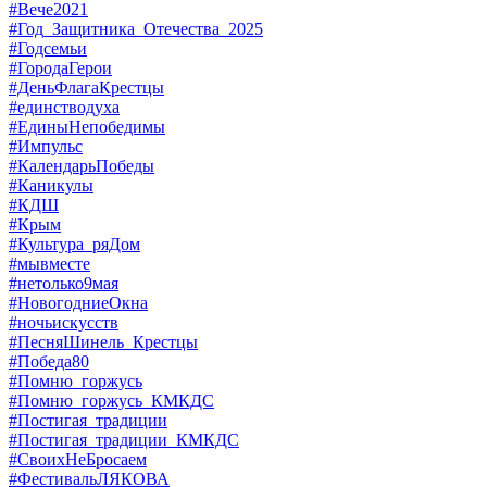
#Вече2021
#Год_Защитника_Отечества_2025
#Годсемьи
#ГородаГерои
#ДеньФлагаКрестцы
#единстводуха
#ЕдиныНепобедимы
#Импульс
#КалендарьПобеды
#Каникулы
#КДШ
#Крым
#Культура_ряДом
#мывместе
#нетолько9мая
#НовогодниеОкна
#ночьискусств
#ПесняШинель_Крестцы
#Победа80
#Помню_горжусь
#Помню_горжусь_КМКДС
#Постигая_традиции
#Постигая_традиции_КМКДС
#СвоихНеБросаем
#ФестивальЛЯКОВА