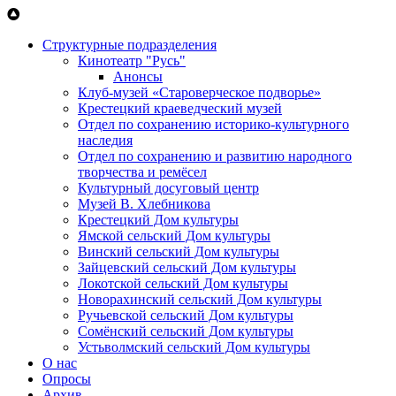
Перейти к основному содержанию
Структурные подразделения
Кинотеатр "Русь"
Анонсы
Клуб-музей «Староверческое подворье»
Крестецкий краеведческий музей
Отдел по сохранению историко-культурного
наследия
Отдел по сохранению и развитию народного
творчества и ремёсел
Культурный досуговый центр
Музей В. Хлебникова
Крестецкий Дом культуры
Ямской сельский Дом культуры
Винский сельский Дом культуры
Зайцевский сельский Дом культуры
Локотской сельский Дом культуры
Новорахинский сельский Дом культуры
Ручьевской сельский Дом культуры
Сомёнский сельский Дом культуры
Устьволмский сельский Дом культуры
О нас
Опросы
Архив