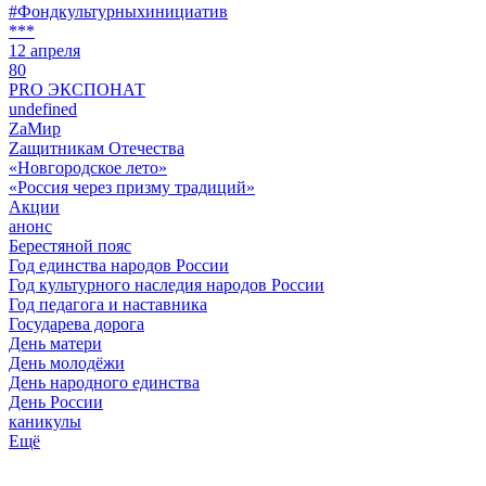
#Фондкультурныхинициатив
***
12 апреля
80
PRO ЭКСПОНАТ
undefined
ZaМир
Zащитникам Отечества
«Новгородское лето»
«Россия через призму традиций»
Акции
анонс
Берестяной пояс
Год единства народов России
Год культурного наследия народов России
Год педагога и наставника
Государева дорога
День матери
День молодёжи
День народного единства
День России
каникулы
Ещё