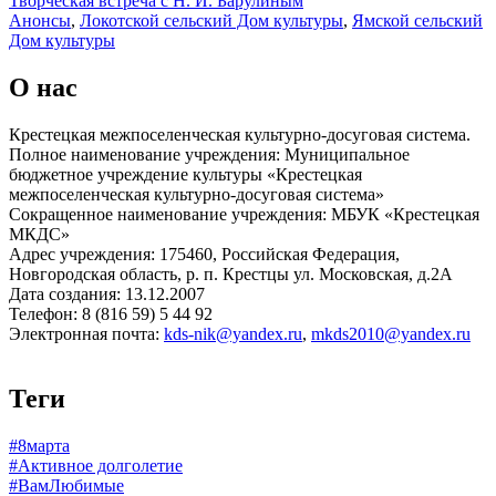
Творческая встреча с Н. И. Барулиным
Анонсы
,
Локотской сельский Дом культуры
,
Ямской сельский
Дом культуры
О нас
Крестецкая межпоселенческая культурно-досуговая система.
Полное наименование учреждения: Муниципальное
бюджетное учреждение культуры «Крестецкая
межпоселенческая культурно-досуговая система»
Сокращенное наименование учреждения: МБУК «Крестецкая
МКДС»
Адрес учреждения: 175460, Российская Федерация,
Новгородская область, р. п. Крестцы ул. Московская, д.2А
Дата создания: 13.12.2007
Телефон: 8 (816 59) 5 44 92
Электронная почта:
kds-nik@yandex.ru
,
mkds2010@yandex.ru
Теги
#8марта
#Активное долголетие
#ВамЛюбимые