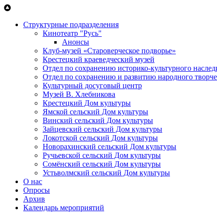
Перейти к основному содержанию
Структурные подразделения
Кинотеатр "Русь"
Анонсы
Клуб-музей «Староверческое подворье»
Крестецкий краеведческий музей
Отдел по сохранению историко-культурного наслед
Отдел по сохранению и развитию народного творче
Культурный досуговый центр
Музей В. Хлебникова
Крестецкий Дом культуры
Ямской сельский Дом культуры
Винский сельский Дом культуры
Зайцевский сельский Дом культуры
Локотской сельский Дом культуры
Новорахинский сельский Дом культуры
Ручьевской сельский Дом культуры
Сомёнский сельский Дом культуры
Устьволмский сельский Дом культуры
О нас
Опросы
Архив
Календарь мероприятий