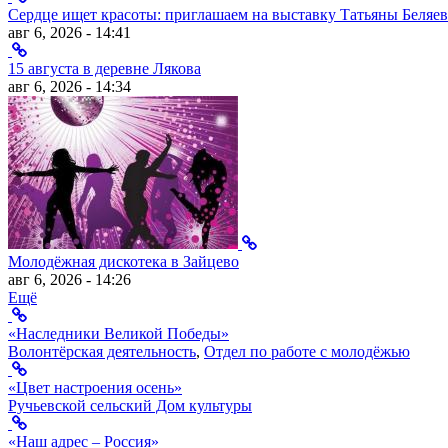
Сердце ищет красоты: приглашаем на выставку Татьяны Беляев
авг 6, 2026 - 14:41
15 августа в деревне Лякова
авг 6, 2026 - 14:34
Молодёжная дискотека в Зайцево
авг 6, 2026 - 14:26
Ещё
«Наследники Великой Победы»
Волонтёрская деятельность
,
Отдел по работе с молодёжью
«Цвет настроения осень»
Ручьевской сельский Дом культуры
«Наш адрес – Россия»