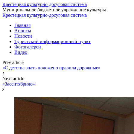
Крестецкая культурно-досуговая система
Муниципальное бюджетное учреждение культуры
Крестецкая культурно-досуговая система
Главная
Анонсы
Новости
Туристский информационный пункт
Фотогалереи
Видео
Prev article
«С детства знать положено правила дорожные»
Next article
«Засентябрило»