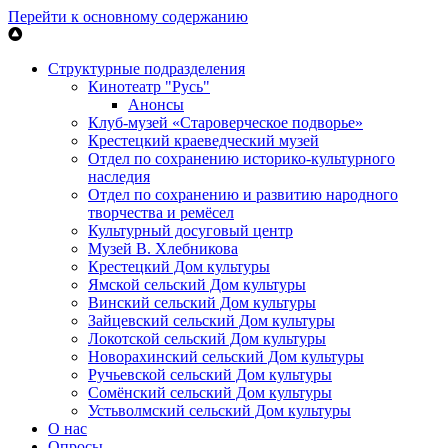
Перейти к основному содержанию
Структурные подразделения
Кинотеатр "Русь"
Анонсы
Клуб-музей «Староверческое подворье»
Крестецкий краеведческий музей
Отдел по сохранению историко-культурного
наследия
Отдел по сохранению и развитию народного
творчества и ремёсел
Культурный досуговый центр
Музей В. Хлебникова
Крестецкий Дом культуры
Ямской сельский Дом культуры
Винский сельский Дом культуры
Зайцевский сельский Дом культуры
Локотской сельский Дом культуры
Новорахинский сельский Дом культуры
Ручьевской сельский Дом культуры
Сомёнский сельский Дом культуры
Устьволмский сельский Дом культуры
О нас
Опросы