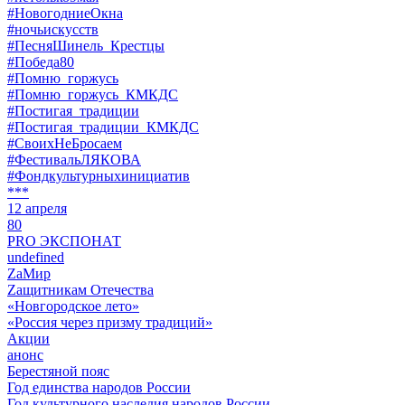
#НовогодниеОкна
#ночьискусств
#ПесняШинель_Крестцы
#Победа80
#Помню_горжусь
#Помню_горжусь_КМКДС
#Постигая_традиции
#Постигая_традиции_КМКДС
#СвоихНеБросаем
#ФестивальЛЯКОВА
#Фондкультурныхинициатив
***
12 апреля
80
PRO ЭКСПОНАТ
undefined
ZaМир
Zащитникам Отечества
«Новгородское лето»
«Россия через призму традиций»
Акции
анонс
Берестяной пояс
Год единства народов России
Год культурного наследия народов России