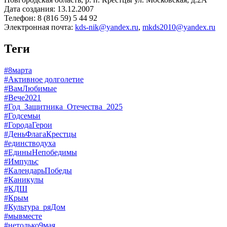
Дата создания: 13.12.2007
Телефон: 8 (816 59) 5 44 92
Электронная почта:
kds-nik@yandex.ru
,
mkds2010@yandex.ru
Теги
#8марта
#Активное долголетие
#ВамЛюбимые
#Вече2021
#Год_Защитника_Отечества_2025
#Годсемьи
#ГородаГерои
#ДеньФлагаКрестцы
#единстводуха
#ЕдиныНепобедимы
#Импульс
#КалендарьПобеды
#Каникулы
#КДШ
#Крым
#Культура_ряДом
#мывместе
#нетолько9мая