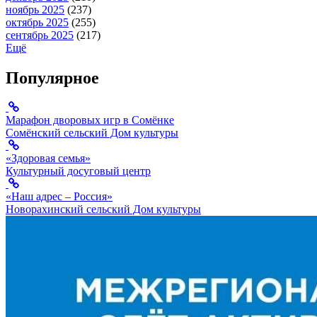
ноябрь 2025
(237)
октябрь 2025
(255)
сентябрь 2025
(217)
Ещё
Популярное
Марафон дворовых игр в Сомёнке
Сомёнский сельский Дом культуры
«Здоровая семья»
Культурный досуговый центр
«Наш адрес – Россия»
Новорахинский сельский Дом культуры