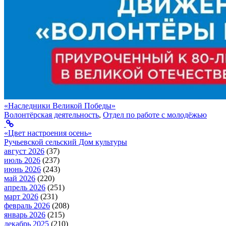
«Наследники Великой Победы»
Волонтёрская деятельность
,
Отдел по работе с молодёжью
«Цвет настроения осень»
Ручьевской сельский Дом культуры
август 2026
(37)
июль 2026
(237)
июнь 2026
(243)
май 2026
(220)
апрель 2026
(251)
март 2026
(231)
февраль 2026
(208)
январь 2026
(215)
декабрь 2025
(210)