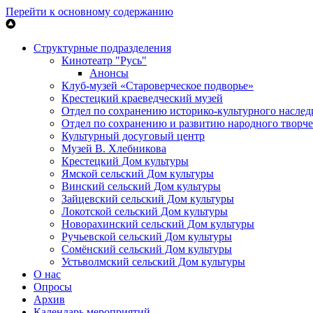
Перейти к основному содержанию
Структурные подразделения
Кинотеатр "Русь"
Анонсы
Клуб-музей «Староверческое подворье»
Крестецкий краеведческий музей
Отдел по сохранению историко-культурного наслед
Отдел по сохранению и развитию народного творче
Культурный досуговый центр
Музей В. Хлебникова
Крестецкий Дом культуры
Ямской сельский Дом культуры
Винский сельский Дом культуры
Зайцевский сельский Дом культуры
Локотской сельский Дом культуры
Новорахинский сельский Дом культуры
Ручьевской сельский Дом культуры
Сомёнский сельский Дом культуры
Устьволмский сельский Дом культуры
О нас
Опросы
Архив
Календарь мероприятий