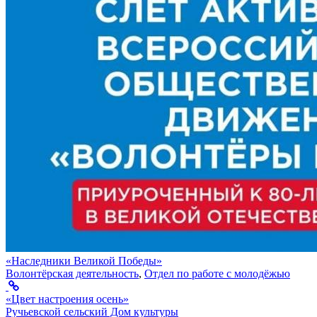
«Наследники Великой Победы»
Волонтёрская деятельность
,
Отдел по работе с молодёжью
«Цвет настроения осень»
Ручьевской сельский Дом культуры