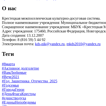
О нас
Крестецкая межпоселенческая культурно-досуговая система.
Полное наименование учреждения: Муниципальное бюджетное 
Сокращенное наименование учреждения: МБУК «Крестецкая
Адрес учреждения: 175460, Российская Федерация, Новгородская
Дата создания: 13.12.2007
Телефон: 8 (816 59) 5 44 92
Электронная почта:
kds-nik@yandex.ru
,
mkds2010@yandex.ru
Теги
#8марта
#Активное долголетие
#ВамЛюбимые
#Вече2021
#Год_Защитника_Отечества_2025
#Годсемьи
#ГородаГерои
#ДеньФлагаКрестцы
#единстводуха
#ЕдиныНепобедимы