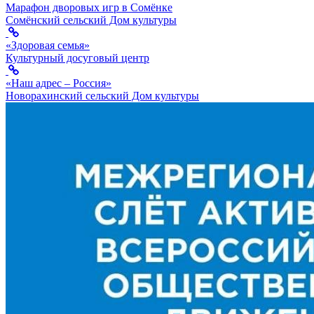
Марафон дворовых игр в Сомёнке
Сомёнский сельский Дом культуры
«Здоровая семья»
Культурный досуговый центр
«Наш адрес – Россия»
Новорахинский сельский Дом культуры