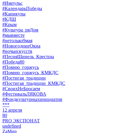
#Импульс
#КалендарьПобеды
#Каникулы
#КДШ
#Крым
#Культура_ряДом
#мывместе
#нетолько9мая
#НовогодниеОкна
#ночьискусств
#ПесняШинель_Крестцы
#Победа80
#Помню_горжусь
#Помню_горжусь_КМКДС
#Постигая_традиции
#Постигая_традиции_КМКДС
#СвоихНеБросаем
#ФестивальЛЯКОВА
#Фондкультурныхинициатив
***
12 апреля
80
PRO ЭКСПОНАТ
undefined
ZaМир