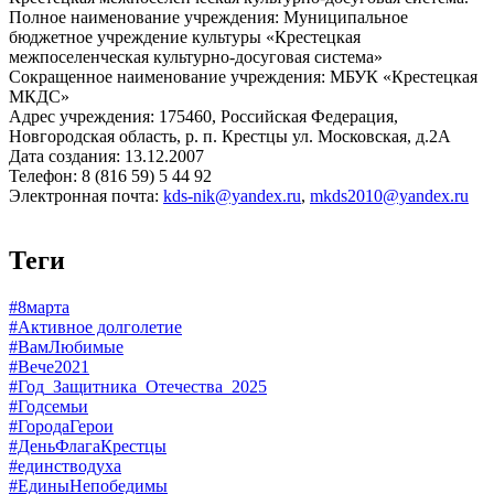
Полное наименование учреждения: Муниципальное
бюджетное учреждение культуры «Крестецкая
межпоселенческая культурно-досуговая система»
Сокращенное наименование учреждения: МБУК «Крестецкая
МКДС»
Адрес учреждения: 175460, Российская Федерация,
Новгородская область, р. п. Крестцы ул. Московская, д.2А
Дата создания: 13.12.2007
Телефон: 8 (816 59) 5 44 92
Электронная почта:
kds-nik@yandex.ru
,
mkds2010@yandex.ru
Теги
#8марта
#Активное долголетие
#ВамЛюбимые
#Вече2021
#Год_Защитника_Отечества_2025
#Годсемьи
#ГородаГерои
#ДеньФлагаКрестцы
#единстводуха
#ЕдиныНепобедимы