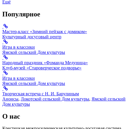
Ещё
Популярное
Мастер-класс «Зимний пейзаж с домиком»
Культурный досуговый центр
Игра в классики
Ямской сельский Дом культуры
Народный праздник «Фомаида Медуница»
Клуб-музей «Староверческое подворье»
Игра в классики
Ямской сельский Дом культуры
Творческая встреча с Н. И. Барулиным
Анонсы
,
Локотской сельский Дом культуры
,
Ямской сельский
Дом культуры
О нас
Крестецкая межпоселенческая культурно-досуговая система.