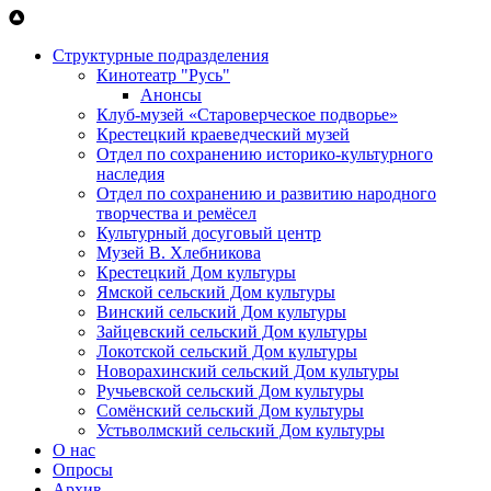
Перейти к основному содержанию
Структурные подразделения
Кинотеатр "Русь"
Анонсы
Клуб-музей «Староверческое подворье»
Крестецкий краеведческий музей
Отдел по сохранению историко-культурного
наследия
Отдел по сохранению и развитию народного
творчества и ремёсел
Культурный досуговый центр
Музей В. Хлебникова
Крестецкий Дом культуры
Ямской сельский Дом культуры
Винский сельский Дом культуры
Зайцевский сельский Дом культуры
Локотской сельский Дом культуры
Новорахинский сельский Дом культуры
Ручьевской сельский Дом культуры
Сомёнский сельский Дом культуры
Устьволмский сельский Дом культуры
О нас
Опросы
Архив