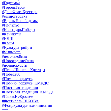
#Годсемьи
#ГородаГерои
#ДеньФлагаКрестцы
#единстводуха
#ЕдиныНепобедимы
#Импульс
#КалендарьПобеды
#Каникулы
#КДШ
#Крым
#Культура_ряДом
#мывместе
#нетолько9мая
#НовогодниеОкна
#ночьискусств
#ПесняШинель_Крестцы
#Победа80
#Помню_горжусь
#Помню_горжусь_КМКДС
#Постигая_традиции
#Постигая_традиции_КМКДС
#СвоихНеБросаем
#ФестивальЛЯКОВА
#Фондкультурныхинициатив
***