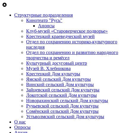
Перейти к основному содержанию
Структурные подразделения
Кинотеатр "Русь"
Анонсы
Клуб-музей «Староверческое подворье»
Крестецкий краеведческий музей
Отдел по сохранению историко-культурного
наследия
Отдел по сохранению и развитию народного
творчества и ремёсел
Культурный досуговый центр
Музей В. Хлебникова
Крестецкий Дом культуры
Ямской сельский Дом культуры
Винский сельский Дом культуры
Зайцевский сельский Дом культуры
Локотской сельский Дом культуры
Новорахинский сельский Дом культуры
Ручьевской сельский Дом культуры
Сомёнский сельский Дом культуры
Устьволмский сельский Дом культуры
О нас
Опросы
Архив