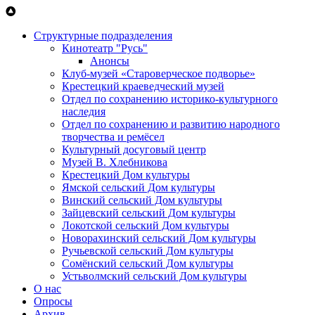
Перейти к основному содержанию
Структурные подразделения
Кинотеатр "Русь"
Анонсы
Клуб-музей «Староверческое подворье»
Крестецкий краеведческий музей
Отдел по сохранению историко-культурного
наследия
Отдел по сохранению и развитию народного
творчества и ремёсел
Культурный досуговый центр
Музей В. Хлебникова
Крестецкий Дом культуры
Ямской сельский Дом культуры
Винский сельский Дом культуры
Зайцевский сельский Дом культуры
Локотской сельский Дом культуры
Новорахинский сельский Дом культуры
Ручьевской сельский Дом культуры
Сомёнский сельский Дом культуры
Устьволмский сельский Дом культуры
О нас
Опросы
Архив