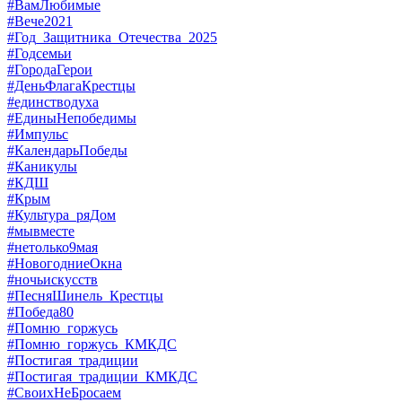
#ВамЛюбимые
#Вече2021
#Год_Защитника_Отечества_2025
#Годсемьи
#ГородаГерои
#ДеньФлагаКрестцы
#единстводуха
#ЕдиныНепобедимы
#Импульс
#КалендарьПобеды
#Каникулы
#КДШ
#Крым
#Культура_ряДом
#мывместе
#нетолько9мая
#НовогодниеОкна
#ночьискусств
#ПесняШинель_Крестцы
#Победа80
#Помню_горжусь
#Помню_горжусь_КМКДС
#Постигая_традиции
#Постигая_традиции_КМКДС
#СвоихНеБросаем