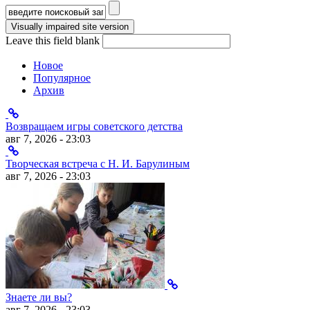
Форма поиска
Leave this field blank
Новое
Популярное
Архив
Возвращаем игры советского детства
авг 7, 2026 - 23:03
Творческая встреча с Н. И. Барулиным
авг 7, 2026 - 23:03
Знаете ли вы?
авг 7, 2026 - 23:03