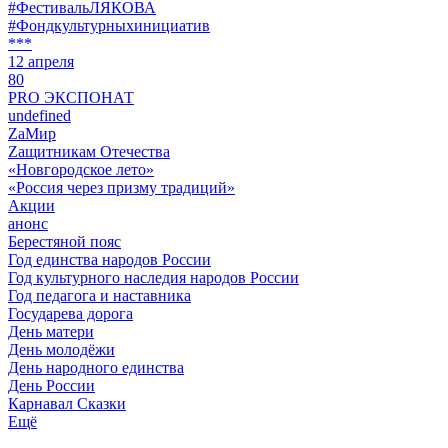
#ФестивальЛЯКОВА
#Фондкультурныхинициатив
***
12 апреля
80
PRO ЭКСПОНАТ
undefined
ZaМир
Zащитникам Отечества
«Новгородское лето»
«Россия через призму традиций»
Акции
анонс
Берестяной пояс
Год единства народов России
Год культурного наследия народов России
Год педагога и наставника
Государева дорога
День матери
День молодёжи
День народного единства
День России
Карнавал Сказки
Ещё