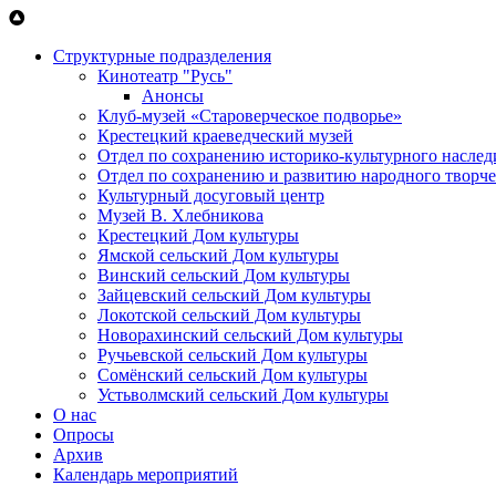
Перейти к основному содержанию
Структурные подразделения
Кинотеатр "Русь"
Анонсы
Клуб-музей «Староверческое подворье»
Крестецкий краеведческий музей
Отдел по сохранению историко-культурного наслед
Отдел по сохранению и развитию народного творче
Культурный досуговый центр
Музей В. Хлебникова
Крестецкий Дом культуры
Ямской сельский Дом культуры
Винский сельский Дом культуры
Зайцевский сельский Дом культуры
Локотской сельский Дом культуры
Новорахинский сельский Дом культуры
Ручьевской сельский Дом культуры
Сомёнский сельский Дом культуры
Устьволмский сельский Дом культуры
О нас
Опросы
Архив
Календарь мероприятий