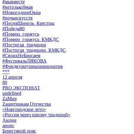
#мывместе
#нетолько9мая
#НовогодниеОкна
#ночьискусств
#ПесняШинель_Крестцы
#Победа80
#Помню_горжусь
#Помню_горжусь_КМКДС
#Постигая_традиции
#Постигая_традиции_КМКДС
#СвоихНеБросаем
#ФестивальЛЯКОВА
#Фондкультурныхинициатив
***
12 апреля
80
PRO ЭКСПОНАТ
undefined
ZaМир
Zащитникам Отечества
«Новгородское лето»
«Россия через призму традиций»
Акции
анонс
Берестяной пояс