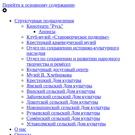
Перейти к основному содержанию
Структурные подразделения
Кинотеатр "Русь"
Анонсы
Клуб-музей «Староверческое подворье»
Крестецкий краеведческий музей
Отдел по сохранению историко-культурного
наследия
Отдел по сохранению и развитию народного
творчества и ремёсел
Культурный досуговый центр
Музей В. Хлебникова
Крестецкий Дом культуры
Ямской сельский Дом культуры
Винский сельский Дом культуры
Зайцевский сельский Дом культуры
Локотской сельский Дом культуры
Новорахинский сельский Дом культуры
Ручьевской сельский Дом культуры
Сомёнский сельский Дом культуры
Устьволмский сельский Дом культуры
О нас
Опросы