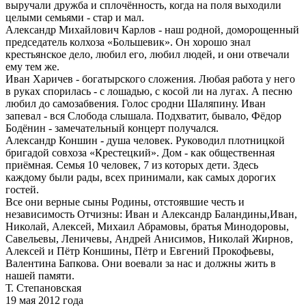
выручали дружба и сплочённость, когда на поля выходили
целыми семьями - стар и мал.
Александр Михайлович Карлов - наш родной, доморощенный
председатель колхоза «Большевик». Он хорошо знал
крестьянское дело, любил его, любил людей, и они отвечали
ему тем же.
Иван Харичев - богатырского сложения. Любая работа у него
в руках спорилась - с лошадью, с косой ли на лугах. А песню
любил до самозабвения. Голос сродни Шаляпину. Иван
запевал - вся Слобода слышала. Подхватит, бывало, Фёдор
Бодёнин - замечательный концерт получался.
Александр Коншин - душа человек. Руководил плотницкой
бригадой совхоза «Крестецкий». Дом - как общественная
приёмная. Семья 10 человек, 7 из которых дети. Здесь
каждому были рады, всех принимали, как самых дорогих
гостей.
Все они верные сыны Родины, отстоявшие честь и
независимость Отчизны: Иван и Александр Баландины,Иван,
Николай, Алексей, Михаил Абрамовы, братья Минодоровы,
Савельевы, Леничевы, Андрей Анисимов, Николай Жирнов,
Алексей и Пётр Коншины, Пётр и Евгений Прокофьевы,
Валентина Бапкова. Они воевали за нас и должны жить в
нашей памяти.
Т. Степановская
19 мая 2012 года