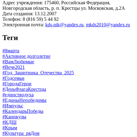
Адрес учреждения: 175460, Российская Федерация,
Новгородская область, р. п. Крестцы ул. Московская, д.2А
Дата создания: 13.12.2007
Телефон: 8 (816 59) 5 44 92
Электронная почта:
kds-nik@yandex.ru
,
mkds2010@yandex.ru
Теги
#8марта
#Активное долголетие
#ВамЛюбимые
#Вече2021
#Год_Защитника_Отечества_2025
#Годсемьи
#ГородаГерои
#ДеньФлагаКрестцы
#единстводуха
#ЕдиныНепобедимы
#Импульс
#КалендарьПобеды
#Каникулы
#КДШ
#Крым
#Культура_ряДом