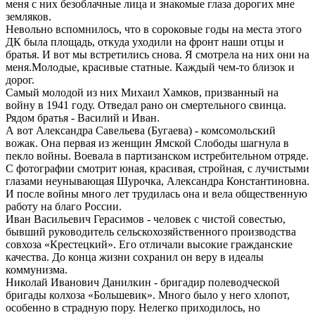
меня с них безоблачные лица и знакомые глаза дорогих мне
земляков.
Невольно вспомнилось, что в сороковые годы на места этого
ДК была площадь, откуда уходили на фронт наши отцы и
братья. И вот мы встретились снова. Я смотрела на них они на
меня.Молодые, красивые статные. Каждый чем-то близок и
дорог.
Самый молодой из них Михаил Хамков, призванный на
войну в 1941 году. Отведал рано он смертельного свинца.
Рядом братья - Василий и Иван.
А вот Александра Савельева (Бугаева) - комсомольский
вожак. Она первая из женщин Ямской Слободы шагнула в
пекло войны. Воевала в партизанском истребительном отряде.
С фотографии смотрит юная, красивая, стройная, с лучистыми
глазами неунывающая Шурочка, Александра Константиновна.
И после войны много лет трудилась она и вела общественную
работу на благо России.
Иван Васильевич Герасимов - человек с чистой совестью,
бывший руководитель сельскохозяйственного производства
совхоза «Крестецкий». Его отличали высокие гражданские
качества. До конца жизни сохранил он веру в идеалы
коммунизма.
Николай Иванович Данилкин - бригадир полеводческой
бригады колхоза «Большевик». Много было у него хлопот,
особенно в страдную пору. Нелегко приходилось, но