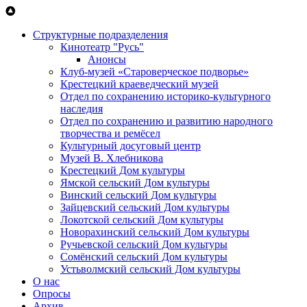
Перейти к основному содержанию
Структурные подразделения
Кинотеатр "Русь"
Анонсы
Клуб-музей «Староверческое подворье»
Крестецкий краеведческий музей
Отдел по сохранению историко-культурного
наследия
Отдел по сохранению и развитию народного
творчества и ремёсел
Культурный досуговый центр
Музей В. Хлебникова
Крестецкий Дом культуры
Ямской сельский Дом культуры
Винский сельский Дом культуры
Зайцевский сельский Дом культуры
Локотской сельский Дом культуры
Новорахинский сельский Дом культуры
Ручьевской сельский Дом культуры
Сомёнский сельский Дом культуры
Устьволмский сельский Дом культуры
О нас
Опросы
Архив