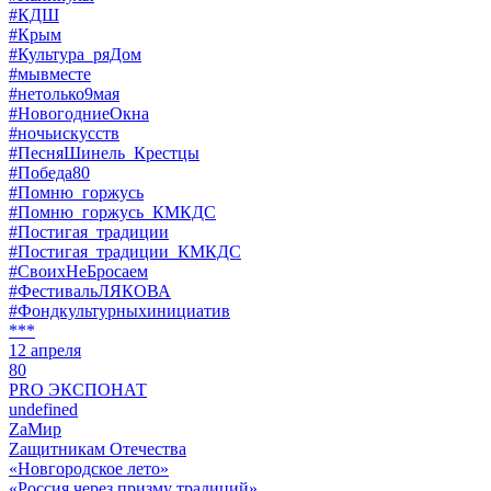
#КДШ
#Крым
#Культура_ряДом
#мывместе
#нетолько9мая
#НовогодниеОкна
#ночьискусств
#ПесняШинель_Крестцы
#Победа80
#Помню_горжусь
#Помню_горжусь_КМКДС
#Постигая_традиции
#Постигая_традиции_КМКДС
#СвоихНеБросаем
#ФестивальЛЯКОВА
#Фондкультурныхинициатив
***
12 апреля
80
PRO ЭКСПОНАТ
undefined
ZaМир
Zащитникам Отечества
«Новгородское лето»
«Россия через призму традиций»