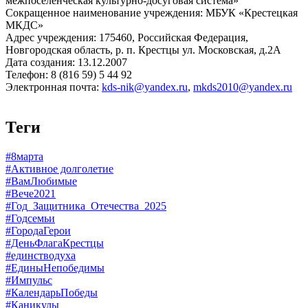
межпоселенческая культурно-досуговая система»
Сокращенное наименование учреждения: МБУК «Крестецкая
МКДС»
Адрес учреждения: 175460, Российская Федерация,
Новгородская область, р. п. Крестцы ул. Московская, д.2А
Дата создания: 13.12.2007
Телефон: 8 (816 59) 5 44 92
Электронная почта:
kds-nik@yandex.ru
,
mkds2010@yandex.ru
Теги
#8марта
#Активное долголетие
#ВамЛюбимые
#Вече2021
#Год_Защитника_Отечества_2025
#Годсемьи
#ГородаГерои
#ДеньФлагаКрестцы
#единстводуха
#ЕдиныНепобедимы
#Импульс
#КалендарьПобеды
#Каникулы