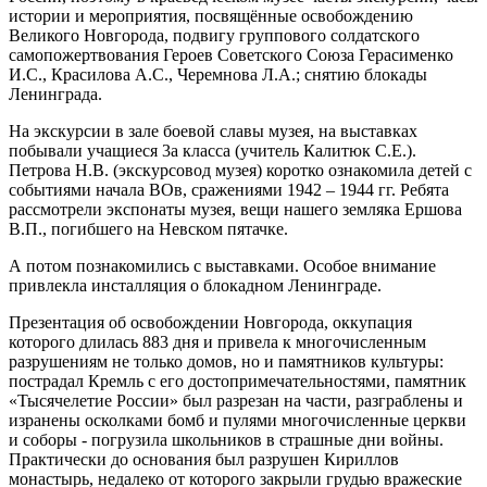
истории и мероприятия, посвящённые освобождению
Великого Новгорода, подвигу группового солдатского
самопожертвования Героев Советского Союза Герасименко
И.С., Красилова А.С., Черемнова Л.А.; снятию блокады
Ленинграда.
На экскурсии в зале боевой славы музея, на выставках
побывали учащиеся 3а класса (учитель Калитюк С.Е.).
Петрова Н.В. (экскурсовод музея) коротко ознакомила детей с
событиями начала ВОв, сражениями 1942 – 1944 гг. Ребята
рассмотрели экспонаты музея, вещи нашего земляка Ершова
В.П., погибшего на Невском пятачке.
А потом познакомились с выставками. Особое внимание
привлекла инсталляция о блокадном Ленинграде.
Презентация об освобождении Новгорода, оккупация
которого длилась 883 дня и привела к многочисленным
разрушениям не только домов, но и памятников культуры:
пострадал Кремль с его достопримечательностями, памятник
«Тысячелетие России» был разрезан на части, разграблены и
изранены осколками бомб и пулями многочисленные церкви
и соборы - погрузила школьников в страшные дни войны.
Практически до основания был разрушен Кириллов
монастырь, недалеко от которого закрыли грудью вражеские