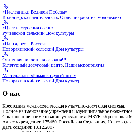
«Наследники Великой Победы»
Волонтёрская деятельность
,
Отдел по работе с молодёжью
«Цвет настроения осень»
Ручьевской сельский Дом культуры
«Наш адрес – Россия»
Новорахинский сельский Дом культуры
Отличная новость на сегодня!!!
Культурный досуговый центр
,
Наши мероприятия
Мастер-класс «Ромашка -улыбашка»
Новорахинский сельский Дом культуры
О нас
Крестецкая межпоселенческая культурно-досуговая система.
Полное наименование учреждения: Муниципальное бюджетное 
Сокращенное наименование учреждения: МБУК «Крестецкая
Адрес учреждения: 175460, Российская Федерация, Новгородская
Дата создания: 13.12.2007