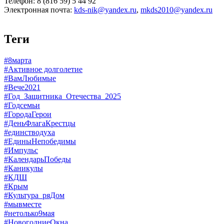
Телефон: 8 (816 59) 5 44 92
Электронная почта:
kds-nik@yandex.ru
,
mkds2010@yandex.ru
Теги
#8марта
#Активное долголетие
#ВамЛюбимые
#Вече2021
#Год_Защитника_Отечества_2025
#Годсемьи
#ГородаГерои
#ДеньФлагаКрестцы
#единстводуха
#ЕдиныНепобедимы
#Импульс
#КалендарьПобеды
#Каникулы
#КДШ
#Крым
#Культура_ряДом
#мывместе
#нетолько9мая
#НовогодниеОкна