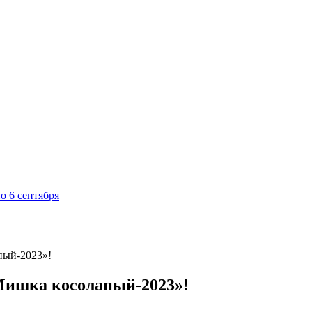
о 6 сентября
пый-2023»!
Мишка косолапый-2023»!