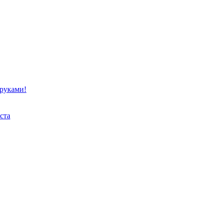
 руками!
ста