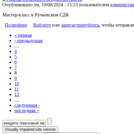
Опубликовано пн, 19/08/2024 - 15:23 пользователем
администра
Мастер-класс в Ручьевском СДК
Подробнее
о «Яркие краски осени»
Войдите
или
зарегистрируйтесь
, чтобы отправл
« первая
Страницы
‹ предыдущая
…
4
5
6
7
8
9
10
11
12
…
следующая ›
последняя »
Форма поиска