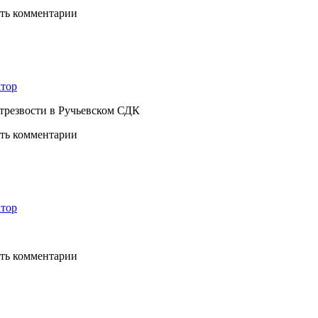
ять комментарии
тор
трезвости в Ручьевском СДК
ять комментарии
тор
ять комментарии