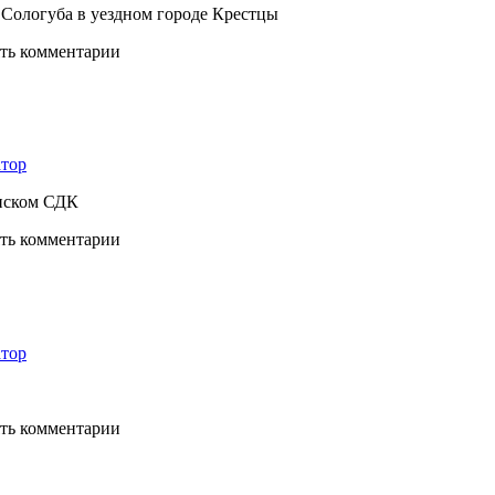
 Сологуба в уездном городе Крестцы
ять комментарии
тор
ёнском СДК
ять комментарии
тор
ять комментарии