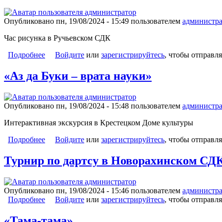
Опубликовано пн, 19/08/2024 - 15:49 пользователем
администра
Час рисунка в Ручьевском СДК
Подробнее
о «Мы за здоровый образ жизни»
Войдите
или
зарегистрируйтесь
, чтобы отправл
«Аз да Буки – врата науки»
Опубликовано пн, 19/08/2024 - 15:48 пользователем
администра
Интерактивная экскурсия в Крестецком Доме культуры
Подробнее
о «Аз да Буки – врата науки»
Войдите
или
зарегистрируйтесь
, чтобы отправл
Турнир по дартсу в Новорахинском СД
Опубликовано пн, 19/08/2024 - 15:46 пользователем
администра
Подробнее
о Турнир по дартсу в Новорахинском СДК
Войдите
или
зарегистрируйтесь
, чтобы отправл
«Тама-тама»