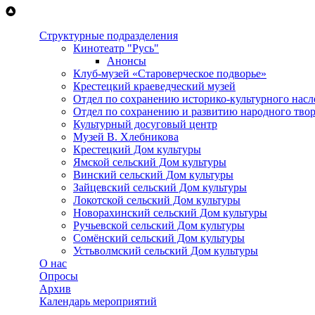
Перейти к основному содержанию
Структурные подразделения
Кинотеатр "Русь"
Анонсы
Клуб-музей «Староверческое подворье»
Крестецкий краеведческий музей
Отдел по сохранению историко-культурного насл
Отдел по сохранению и развитию народного твор
Культурный досуговый центр
Музей В. Хлебникова
Крестецкий Дом культуры
Ямской сельский Дом культуры
Винский сельский Дом культуры
Зайцевский сельский Дом культуры
Локотской сельский Дом культуры
Новорахинский сельский Дом культуры
Ручьевской сельский Дом культуры
Сомёнский сельский Дом культуры
Устьволмский сельский Дом культуры
О нас
Опросы
Архив
Календарь мероприятий