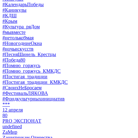
#КалендарьПобеды
#Каникулы
#КДШ
#Крым
#Культура_ряДом
#мывместе
#нетолько9мая
#НовогодниеОкна
#ночьискусств
#ПесняШинель_Крестцы
#Победа80
#Помню_горжусь
#Помню_горжусь_КМКДС
#Постигая_традиции
#Постигая_традиции_КМКДС
#СвоихНеБросаем
#ФестивальЛЯКОВА
#Фондкультурныхинициатив
***
12 апреля
80
PRO ЭКСПОНАТ
undefined
ZaМир
Zащитникам Отечества