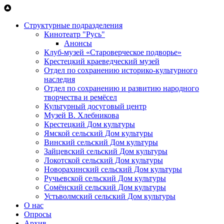
Перейти к основному содержанию
Структурные подразделения
Кинотеатр "Русь"
Анонсы
Клуб-музей «Староверческое подворье»
Крестецкий краеведческий музей
Отдел по сохранению историко-культурного
наследия
Отдел по сохранению и развитию народного
творчества и ремёсел
Культурный досуговый центр
Музей В. Хлебникова
Крестецкий Дом культуры
Ямской сельский Дом культуры
Винский сельский Дом культуры
Зайцевский сельский Дом культуры
Локотской сельский Дом культуры
Новорахинский сельский Дом культуры
Ручьевской сельский Дом культуры
Сомёнский сельский Дом культуры
Устьволмский сельский Дом культуры
О нас
Опросы
Архив