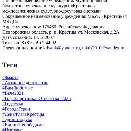
Полное наименование учреждения: Муниципальное
бюджетное учреждение культуры «Крестецкая
межпоселенческая культурно-досуговая система»
Сокращенное наименование учреждения: МБУК «Крестецкая
МКДС»
Адрес учреждения: 175460, Российская Федерация,
Новгородская область, р. п. Крестцы ул. Московская, д.2А
Дата создания: 13.12.2007
Телефон: 8 (816 59) 5 44 92
Электронная почта:
kds-nik@yandex.ru
,
mkds2010@yandex.ru
Теги
#8марта
#Активное долголетие
#ВамЛюбимые
#Вече2021
#Год_Защитника_Отечества_2025
#Годсемьи
#ГородаГерои
#ДеньФлагаКрестцы
#единстводуха
#ЕдиныНепобедимы
#Импульс