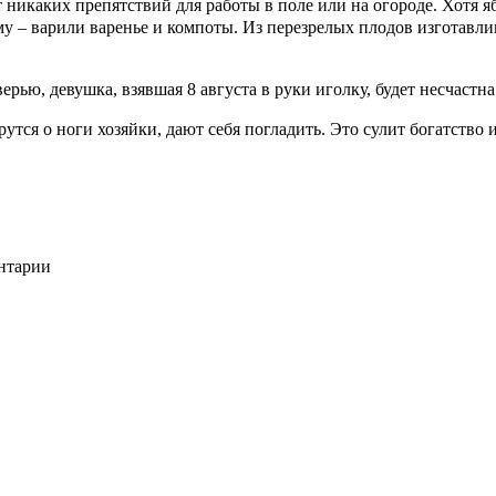
никаких препятствий для работы в поле или на огороде. Хотя яб
иму – варили варенье и компоты. Из перезрелых плодов изготавл
рью, девушка, взявшая 8 августа в руки иголку, будет несчастна 
утся о ноги хозяйки, дают себя погладить. Это сулит богатство 
ентарии