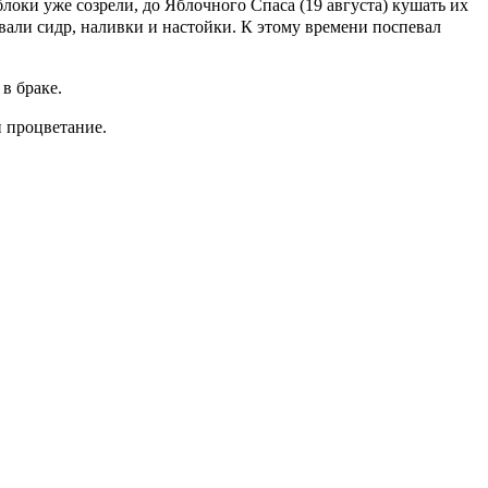
локи уже созрели, до Яблочного Спаса (19 августа) кушать их
ивали сидр, наливки и настойки. К этому времени поспевал
в браке.
и процветание.