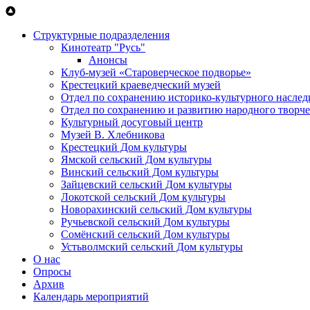
Перейти к основному содержанию
Структурные подразделения
Кинотеатр "Русь"
Анонсы
Клуб-музей «Староверческое подворье»
Крестецкий краеведческий музей
Отдел по сохранению историко-культурного наслед
Отдел по сохранению и развитию народного творче
Культурный досуговый центр
Музей В. Хлебникова
Крестецкий Дом культуры
Ямской сельский Дом культуры
Винский сельский Дом культуры
Зайцевский сельский Дом культуры
Локотской сельский Дом культуры
Новорахинский сельский Дом культуры
Ручьевской сельский Дом культуры
Сомёнский сельский Дом культуры
Устьволмский сельский Дом культуры
О нас
Опросы
Архив
Календарь мероприятий