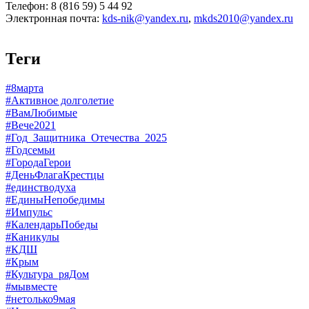
Телефон: 8 (816 59) 5 44 92
Электронная почта:
kds-nik@yandex.ru
,
mkds2010@yandex.ru
Теги
#8марта
#Активное долголетие
#ВамЛюбимые
#Вече2021
#Год_Защитника_Отечества_2025
#Годсемьи
#ГородаГерои
#ДеньФлагаКрестцы
#единстводуха
#ЕдиныНепобедимы
#Импульс
#КалендарьПобеды
#Каникулы
#КДШ
#Крым
#Культура_ряДом
#мывместе
#нетолько9мая