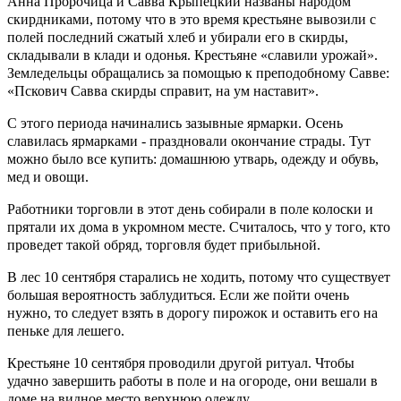
Анна Пророчица и Савва Крыпецкий названы народом
скирдниками, потому что в это время крестьяне вывозили с
полей последний сжатый хлеб и убирали его в скирды,
складывали в клади и одонья. Крестьяне «славили урожай».
Земледельцы обращались за помощью к преподобному Савве:
«Пскович Савва скирды справит, на ум наставит».
С этого периода начинались зазывные ярмарки. Осень
славилась ярмарками - праздновали окончание страды. Тут
можно было все купить: домашнюю утварь, одежду и обувь,
мед и овощи.
Работники торговли в этот день собирали в поле колоски и
прятали их дома в укромном месте. Считалось, что у того, кто
проведет такой обряд, торговля будет прибыльной.
В лес 10 сентября старались не ходить, потому что существует
большая вероятность заблудиться. Если же пойти очень
нужно, то следует взять в дорогу пирожок и оставить его на
пеньке для лешего.
Крестьяне 10 сентября проводили другой ритуал. Чтобы
удачно завершить работы в поле и на огороде, они вешали в
доме на видное место верхнюю одежду.