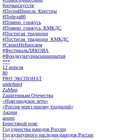
#ночьискусств
#ПесняШинель_Крестцы
#Победа80
#Помню_горжусь
#Помню_горжусь_КМКДС
#Постигая_традиции
#Постигая_традиции_КМКДС
#СвоихНеБросаем
#ФестивальЛЯКОВА
#Фондкультурныхинициатив
***
12 апреля
80
PRO ЭКСПОНАТ
undefined
ZaМир
Zащитникам Отечества
«Новгородское лето»
«Россия через призму традиций»
Акции
анонс
Берестяной пояс
Год единства народов России
Год культурного наследия народов России