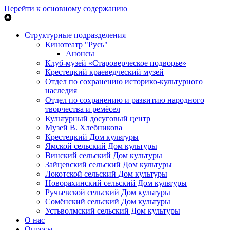
Перейти к основному содержанию
Структурные подразделения
Кинотеатр "Русь"
Анонсы
Клуб-музей «Староверческое подворье»
Крестецкий краеведческий музей
Отдел по сохранению историко-культурного
наследия
Отдел по сохранению и развитию народного
творчества и ремёсел
Культурный досуговый центр
Музей В. Хлебникова
Крестецкий Дом культуры
Ямской сельский Дом культуры
Винский сельский Дом культуры
Зайцевский сельский Дом культуры
Локотской сельский Дом культуры
Новорахинский сельский Дом культуры
Ручьевской сельский Дом культуры
Сомёнский сельский Дом культуры
Устьволмский сельский Дом культуры
О нас
Опросы