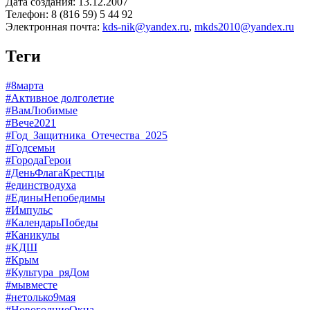
Дата создания: 13.12.2007
Телефон: 8 (816 59) 5 44 92
Электронная почта:
kds-nik@yandex.ru
,
mkds2010@yandex.ru
Теги
#8марта
#Активное долголетие
#ВамЛюбимые
#Вече2021
#Год_Защитника_Отечества_2025
#Годсемьи
#ГородаГерои
#ДеньФлагаКрестцы
#единстводуха
#ЕдиныНепобедимы
#Импульс
#КалендарьПобеды
#Каникулы
#КДШ
#Крым
#Культура_ряДом
#мывместе
#нетолько9мая
#НовогодниеОкна