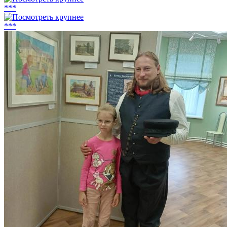
***
***