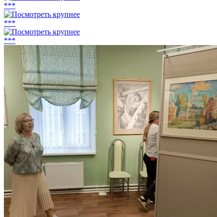
***
***
***