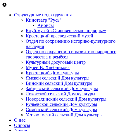
Перейти к основному содержанию
Структурные подразделения
Кинотеатр "Русь"
Анонсы
Клуб-музей «Староверческое подворье»
Крестецкий краеведческий музей
Отдел по сохранению историко-культурного
наследия
Отдел по сохранению и развитию народного
творчества и ремёсел
Культурный досуговый центр
Музей В. Хлебникова
Крестецкий Дом культуры
Ямской сельский Дом культуры
Винский сельский Дом культуры
Зайцевский сельский Дом культуры
Локотской сельский Дом культуры
Новорахинский сельский Дом культуры
Ручьевской сельский Дом культуры
Сомёнский сельский Дом культуры
Устьволмский сельский Дом культуры
О нас
Опросы
Архив