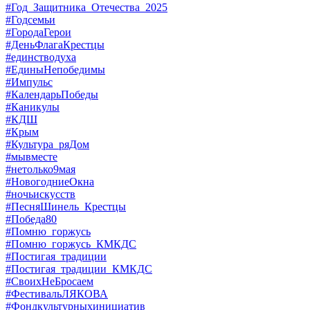
#Год_Защитника_Отечества_2025
#Годсемьи
#ГородаГерои
#ДеньФлагаКрестцы
#единстводуха
#ЕдиныНепобедимы
#Импульс
#КалендарьПобеды
#Каникулы
#КДШ
#Крым
#Культура_ряДом
#мывместе
#нетолько9мая
#НовогодниеОкна
#ночьискусств
#ПесняШинель_Крестцы
#Победа80
#Помню_горжусь
#Помню_горжусь_КМКДС
#Постигая_традиции
#Постигая_традиции_КМКДС
#СвоихНеБросаем
#ФестивальЛЯКОВА
#Фондкультурныхинициатив