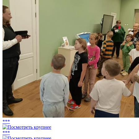
***
***