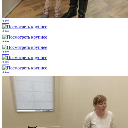
***
***
***
***
***
***