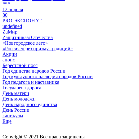
***
12 апреля
80
PRO ЭКСПОНАТ
undefined
ZaМир
Zащитникам Отечества
«Новгородское лето»
«Россия через призму традиций»
Акции
анонс
Берестяной пояс
Год единства народов России
Год культурного наследия народов России
Год педагога и наставника
Государева дорога
День матери
День молодёжи
День народного единства
День России
каникулы
Ещё
Copyright © 2021 Все права защищены