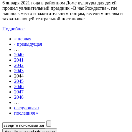
6 января 2021 года в районном Доме культуры для детей
прошел увлекательный праздник «В час Рождества», где
нашлось место и зажигательным танцам, веселым песням и
захватывающей театральной постановке.
Подробнее
« первая
Страницы
‹ предыдущая
…
2040
2041
2042
2043
2044
2045
2046
2047
2048
…
следующая ›
последняя »
Форма поиска