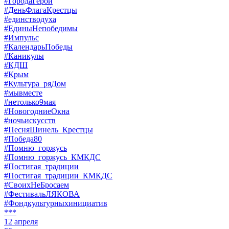
#ГородаГерои
#ДеньФлагаКрестцы
#единстводуха
#ЕдиныНепобедимы
#Импульс
#КалендарьПобеды
#Каникулы
#КДШ
#Крым
#Культура_ряДом
#мывместе
#нетолько9мая
#НовогодниеОкна
#ночьискусств
#ПесняШинель_Крестцы
#Победа80
#Помню_горжусь
#Помню_горжусь_КМКДС
#Постигая_традиции
#Постигая_традиции_КМКДС
#СвоихНеБросаем
#ФестивальЛЯКОВА
#Фондкультурныхинициатив
***
12 апреля