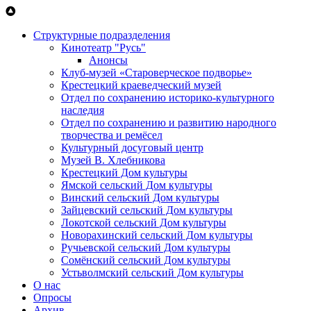
Перейти к основному содержанию
Структурные подразделения
Кинотеатр "Русь"
Анонсы
Клуб-музей «Староверческое подворье»
Крестецкий краеведческий музей
Отдел по сохранению историко-культурного
наследия
Отдел по сохранению и развитию народного
творчества и ремёсел
Культурный досуговый центр
Музей В. Хлебникова
Крестецкий Дом культуры
Ямской сельский Дом культуры
Винский сельский Дом культуры
Зайцевский сельский Дом культуры
Локотской сельский Дом культуры
Новорахинский сельский Дом культуры
Ручьевской сельский Дом культуры
Сомёнский сельский Дом культуры
Устьволмский сельский Дом культуры
О нас
Опросы
Архив