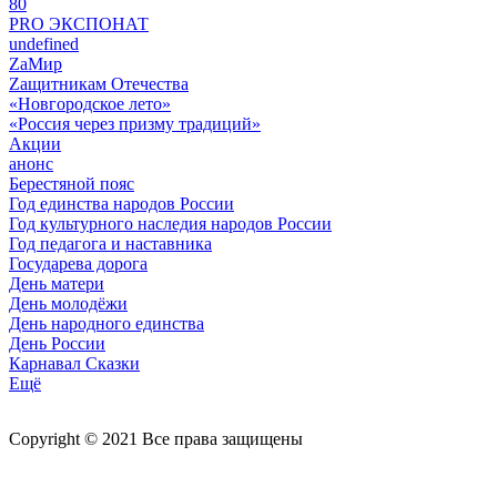
80
PRO ЭКСПОНАТ
undefined
ZaМир
Zащитникам Отечества
«Новгородское лето»
«Россия через призму традиций»
Акции
анонс
Берестяной пояс
Год единства народов России
Год культурного наследия народов России
Год педагога и наставника
Государева дорога
День матери
День молодёжи
День народного единства
День России
Карнавал Сказки
Ещё
Copyright © 2021 Все права защищены