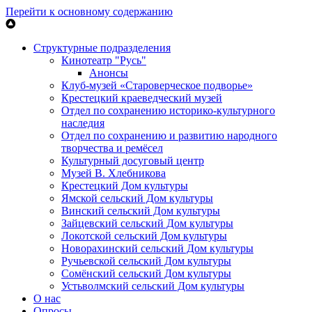
Перейти к основному содержанию
Структурные подразделения
Кинотеатр "Русь"
Анонсы
Клуб-музей «Староверческое подворье»
Крестецкий краеведческий музей
Отдел по сохранению историко-культурного
наследия
Отдел по сохранению и развитию народного
творчества и ремёсел
Культурный досуговый центр
Музей В. Хлебникова
Крестецкий Дом культуры
Ямской сельский Дом культуры
Винский сельский Дом культуры
Зайцевский сельский Дом культуры
Локотской сельский Дом культуры
Новорахинский сельский Дом культуры
Ручьевской сельский Дом культуры
Сомёнский сельский Дом культуры
Устьволмский сельский Дом культуры
О нас
Опросы