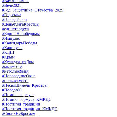
#ВамЛюбимые
#Вече2021
#Год_Защитника_Отечества_2025
#Годсемьи
#ГородаГерои
#ДеньФлагаКрестцы
#единстводуха
#ЕдиныНепобедимы
#Импульс
#КалендарьПобеды
#Каникулы
#КДШ
#Крым
#Культура_ряДом
#мывместе
#нетолько9мая
#НовогодниеОкна
#ночьискусств
#ПесняШинель_Крестцы
#Победа80
#Помню_горжусь
#Помню_горжусь_КМКДС
#Постигая_традиции
#Постигая_традиции_КМКДС
#СвоихНеБросаем