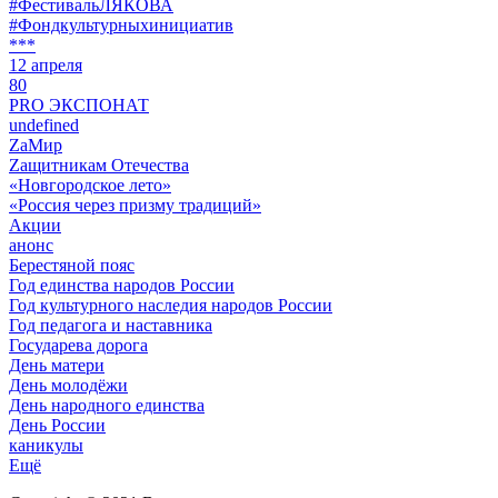
#ФестивальЛЯКОВА
#Фондкультурныхинициатив
***
12 апреля
80
PRO ЭКСПОНАТ
undefined
ZaМир
Zащитникам Отечества
«Новгородское лето»
«Россия через призму традиций»
Акции
анонс
Берестяной пояс
Год единства народов России
Год культурного наследия народов России
Год педагога и наставника
Государева дорога
День матери
День молодёжи
День народного единства
День России
каникулы
Ещё