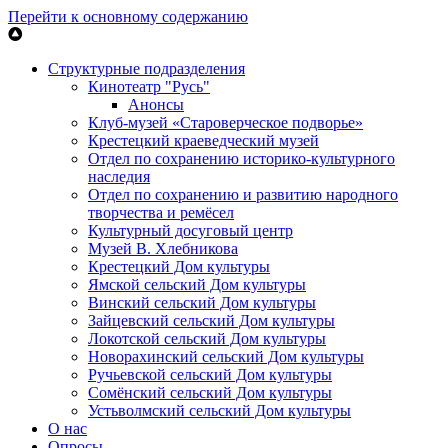
Перейти к основному содержанию
Структурные подразделения
Кинотеатр "Русь"
Анонсы
Клуб-музей «Староверческое подворье»
Крестецкий краеведческий музей
Отдел по сохранению историко-культурного
наследия
Отдел по сохранению и развитию народного
творчества и ремёсел
Культурный досуговый центр
Музей В. Хлебникова
Крестецкий Дом культуры
Ямской сельский Дом культуры
Винский сельский Дом культуры
Зайцевский сельский Дом культуры
Локотской сельский Дом культуры
Новорахинский сельский Дом культуры
Ручьевской сельский Дом культуры
Сомёнский сельский Дом культуры
Устьволмский сельский Дом культуры
О нас
Опросы