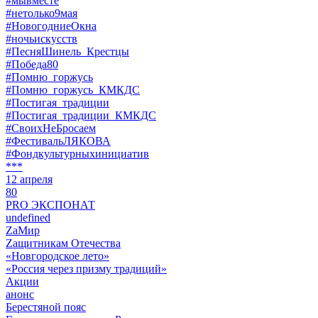
#мывместе
#нетолько9мая
#НовогодниеОкна
#ночьискусств
#ПесняШинель_Крестцы
#Победа80
#Помню_горжусь
#Помню_горжусь_КМКДС
#Постигая_традиции
#Постигая_традиции_КМКДС
#СвоихНеБросаем
#ФестивальЛЯКОВА
#Фондкультурныхинициатив
***
12 апреля
80
PRO ЭКСПОНАТ
undefined
ZaМир
Zащитникам Отечества
«Новгородское лето»
«Россия через призму традиций»
Акции
анонс
Берестяной пояс