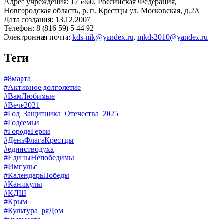
Адрес учреждения: 175460, Российская Федерация,
Новгородская область, р. п. Крестцы ул. Московская, д.2А
Дата создания: 13.12.2007
Телефон: 8 (816 59) 5 44 92
Электронная почта:
kds-nik@yandex.ru
,
mkds2010@yandex.ru
Теги
#8марта
#Активное долголетие
#ВамЛюбимые
#Вече2021
#Год_Защитника_Отечества_2025
#Годсемьи
#ГородаГерои
#ДеньФлагаКрестцы
#единстводуха
#ЕдиныНепобедимы
#Импульс
#КалендарьПобеды
#Каникулы
#КДШ
#Крым
#Культура_ряДом