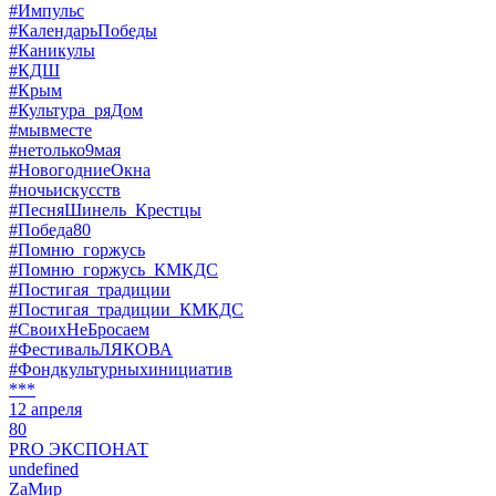
#Импульс
#КалендарьПобеды
#Каникулы
#КДШ
#Крым
#Культура_ряДом
#мывместе
#нетолько9мая
#НовогодниеОкна
#ночьискусств
#ПесняШинель_Крестцы
#Победа80
#Помню_горжусь
#Помню_горжусь_КМКДС
#Постигая_традиции
#Постигая_традиции_КМКДС
#СвоихНеБросаем
#ФестивальЛЯКОВА
#Фондкультурныхинициатив
***
12 апреля
80
PRO ЭКСПОНАТ
undefined
ZaМир