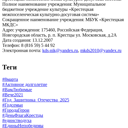
Полное наименование учреждения: Муниципальное
бюджетное учреждение культуры «Крестецкая
межпоселенческая культурно-досуговая система»
Сокращенное наименование учреждения: МБУК «Крестецкая
МКДС»
Адрес учреждения: 175460, Российская Федерация,
Новгородская область, р. п. Крестцы ул. Московская, д.2А
Дата создания: 13.12.2007
Телефон: 8 (816 59) 5 44 92
Электронная почта:
kds-nik@yandex.ru
,
mkds2010@yandex.ru
Теги
#8марта
#Активное долголетие
#ВамЛюбимые
#Вече2021
#Год_Защитника_Отечества_2025
#Годсемьи
#ГородаГерои
#ДеньФлагаКрестцы
#единстводуха
#ЕдиныНепобедимы