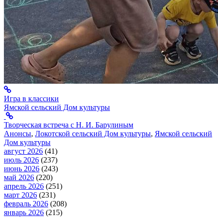
Игра в классики
Ямской сельский Дом культуры
Творческая встреча с Н. И. Барулиным
Анонсы
,
Локотской сельский Дом культуры
,
Ямской сельский
Дом культуры
август 2026
(41)
июль 2026
(237)
июнь 2026
(243)
май 2026
(220)
апрель 2026
(251)
март 2026
(231)
февраль 2026
(208)
январь 2026
(215)