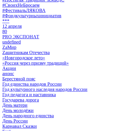
#СвоихНеБросаем
#ФестивальЛЯКОВА
#Фондкультурныхинициатив
***
12 апреля
80
PRO ЭКСПОНАТ
undefined
ZaМир
Zащитникам Отечества
«Новгородское лето»
«Россия через призму традиций»
Акции
анонс
Берестяной пояс
Год единства народов России
Год культурного наследия народов России
Год педагога и наставника
Государева дорога
День матери
День молодёжи
День народного единства
День России
Карнавал Сказки