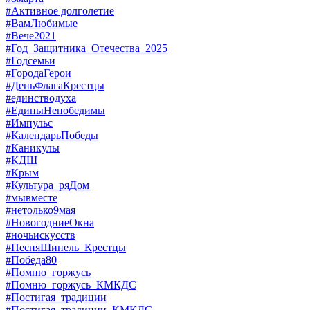
#Активное долголетие
#ВамЛюбимые
#Вече2021
#Год_Защитника_Отечества_2025
#Годсемьи
#ГородаГерои
#ДеньФлагаКрестцы
#единстводуха
#ЕдиныНепобедимы
#Импульс
#КалендарьПобеды
#Каникулы
#КДШ
#Крым
#Культура_ряДом
#мывместе
#нетолько9мая
#НовогодниеОкна
#ночьискусств
#ПесняШинель_Крестцы
#Победа80
#Помню_горжусь
#Помню_горжусь_КМКДС
#Постигая_традиции
#Постигая_традиции_КМКДС