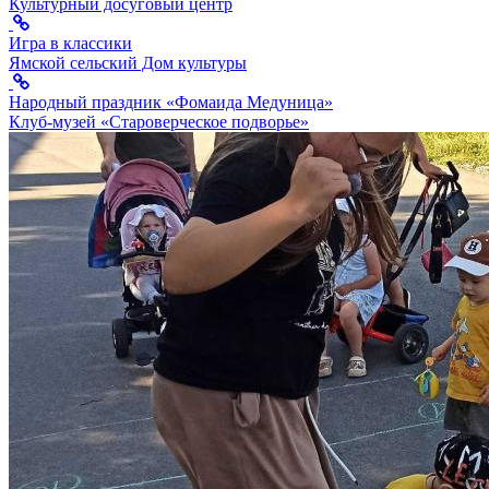
Культурный досуговый центр
Игра в классики
Ямской сельский Дом культуры
Народный праздник «Фомаида Медуница»
Клуб-музей «Староверческое подворье»