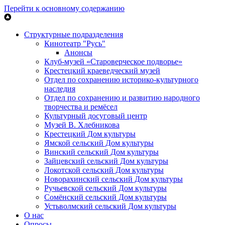
Перейти к основному содержанию
Структурные подразделения
Кинотеатр "Русь"
Анонсы
Клуб-музей «Староверческое подворье»
Крестецкий краеведческий музей
Отдел по сохранению историко-культурного
наследия
Отдел по сохранению и развитию народного
творчества и ремёсел
Культурный досуговый центр
Музей В. Хлебникова
Крестецкий Дом культуры
Ямской сельский Дом культуры
Винский сельский Дом культуры
Зайцевский сельский Дом культуры
Локотской сельский Дом культуры
Новорахинский сельский Дом культуры
Ручьевской сельский Дом культуры
Сомёнский сельский Дом культуры
Устьволмский сельский Дом культуры
О нас
Опросы