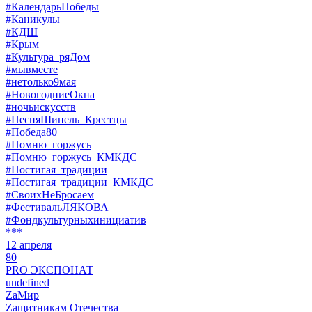
#КалендарьПобеды
#Каникулы
#КДШ
#Крым
#Культура_ряДом
#мывместе
#нетолько9мая
#НовогодниеОкна
#ночьискусств
#ПесняШинель_Крестцы
#Победа80
#Помню_горжусь
#Помню_горжусь_КМКДС
#Постигая_традиции
#Постигая_традиции_КМКДС
#СвоихНеБросаем
#ФестивальЛЯКОВА
#Фондкультурныхинициатив
***
12 апреля
80
PRO ЭКСПОНАТ
undefined
ZaМир
Zащитникам Отечества