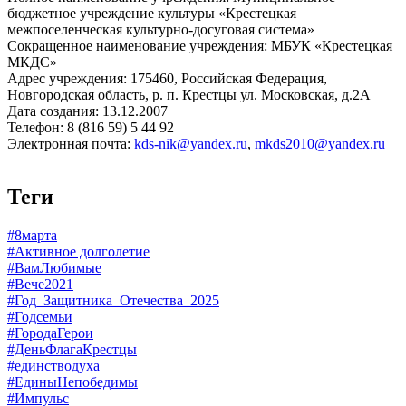
бюджетное учреждение культуры «Крестецкая
межпоселенческая культурно-досуговая система»
Сокращенное наименование учреждения: МБУК «Крестецкая
МКДС»
Адрес учреждения: 175460, Российская Федерация,
Новгородская область, р. п. Крестцы ул. Московская, д.2А
Дата создания: 13.12.2007
Телефон: 8 (816 59) 5 44 92
Электронная почта:
kds-nik@yandex.ru
,
mkds2010@yandex.ru
Теги
#8марта
#Активное долголетие
#ВамЛюбимые
#Вече2021
#Год_Защитника_Отечества_2025
#Годсемьи
#ГородаГерои
#ДеньФлагаКрестцы
#единстводуха
#ЕдиныНепобедимы
#Импульс