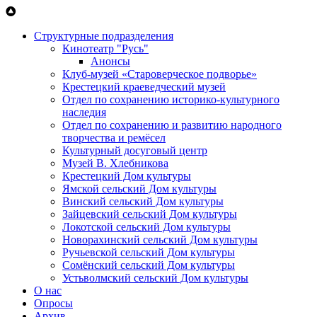
Перейти к основному содержанию
Структурные подразделения
Кинотеатр "Русь"
Анонсы
Клуб-музей «Староверческое подворье»
Крестецкий краеведческий музей
Отдел по сохранению историко-культурного
наследия
Отдел по сохранению и развитию народного
творчества и ремёсел
Культурный досуговый центр
Музей В. Хлебникова
Крестецкий Дом культуры
Ямской сельский Дом культуры
Винский сельский Дом культуры
Зайцевский сельский Дом культуры
Локотской сельский Дом культуры
Новорахинский сельский Дом культуры
Ручьевской сельский Дом культуры
Сомёнский сельский Дом культуры
Устьволмский сельский Дом культуры
О нас
Опросы
Архив