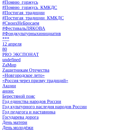
#Помню_горжусь
#Помню_горжусь_КМКДС
#Постигая_традиции
#Постигая_традиции_КМКДС
#СвоихНеБросаем
#ФестивальЛЯКОВА
#Фондкультурныхинициатив
***
12 апреля
80
PRO ЭКСПОНАТ
undefined
ZaМир
Zащитникам Отечества
«Новгородское лето»
«Россия через призму традиций»
Акции
анонс
Берестяной пояс
Год единства народов России
Год культурного наследия народов России
Год педагога и наставника
Государева дорога
День матери
День молодёжи