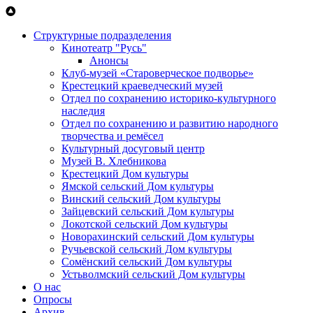
Перейти к основному содержанию
Структурные подразделения
Кинотеатр "Русь"
Анонсы
Клуб-музей «Староверческое подворье»
Крестецкий краеведческий музей
Отдел по сохранению историко-культурного
наследия
Отдел по сохранению и развитию народного
творчества и ремёсел
Культурный досуговый центр
Музей В. Хлебникова
Крестецкий Дом культуры
Ямской сельский Дом культуры
Винский сельский Дом культуры
Зайцевский сельский Дом культуры
Локотской сельский Дом культуры
Новорахинский сельский Дом культуры
Ручьевской сельский Дом культуры
Сомёнский сельский Дом культуры
Устьволмский сельский Дом культуры
О нас
Опросы
Архив