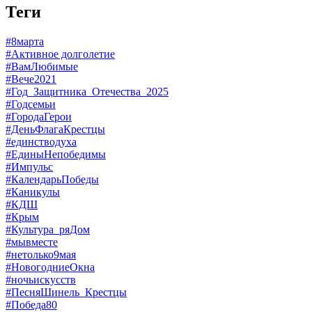
Теги
#8марта
#Активное долголетие
#ВамЛюбимые
#Вече2021
#Год_Защитника_Отечества_2025
#Годсемьи
#ГородаГерои
#ДеньФлагаКрестцы
#единстводуха
#ЕдиныНепобедимы
#Импульс
#КалендарьПобеды
#Каникулы
#КДШ
#Крым
#Культура_ряДом
#мывместе
#нетолько9мая
#НовогодниеОкна
#ночьискусств
#ПесняШинель_Крестцы
#Победа80