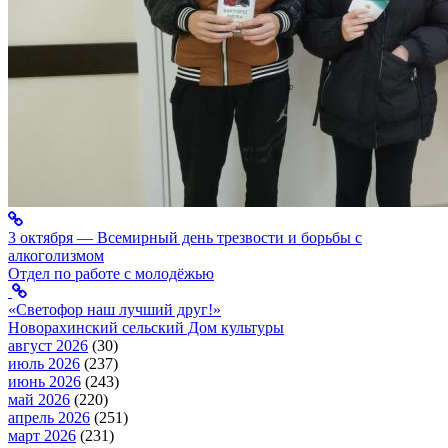
3 октября — Всемирный день трезвости и борьбы с
алкоголизмом
Отдел по работе с молодёжью
«Светофор наш лучший друг!»
Новорахинский сельский Дом культуры
август 2026
(30)
июль 2026
(237)
июнь 2026
(243)
май 2026
(220)
апрель 2026
(251)
март 2026
(231)