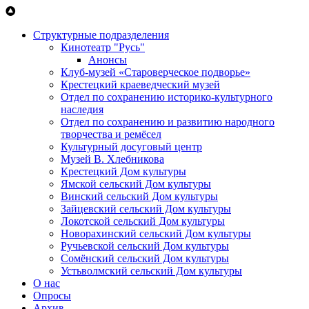
Перейти к основному содержанию
Структурные подразделения
Кинотеатр "Русь"
Анонсы
Клуб-музей «Староверческое подворье»
Крестецкий краеведческий музей
Отдел по сохранению историко-культурного
наследия
Отдел по сохранению и развитию народного
творчества и ремёсел
Культурный досуговый центр
Музей В. Хлебникова
Крестецкий Дом культуры
Ямской сельский Дом культуры
Винский сельский Дом культуры
Зайцевский сельский Дом культуры
Локотской сельский Дом культуры
Новорахинский сельский Дом культуры
Ручьевской сельский Дом культуры
Сомёнский сельский Дом культуры
Устьволмский сельский Дом культуры
О нас
Опросы
Архив