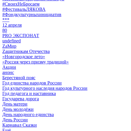
#СвоихНеБросаем
#ФестивальЛЯКОВА
#Фондкультурныхинициатив
***
12 апреля
80
PRO ЭКСПОНАТ
undefined
ZaМир
Zащитникам Отечества
«Новгородское лето»
«Россия через призму традиций»
Акции
анонс
Берестяной пояс
Год единства народов России
Год культурного наследия народов России
Год педагога и наставника
Государева дорога
День матери
День молодёжи
День народного единства
День России
Карнавал Сказки
Ещё