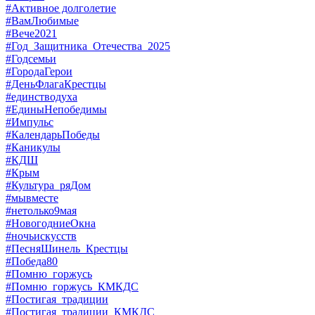
#Активное долголетие
#ВамЛюбимые
#Вече2021
#Год_Защитника_Отечества_2025
#Годсемьи
#ГородаГерои
#ДеньФлагаКрестцы
#единстводуха
#ЕдиныНепобедимы
#Импульс
#КалендарьПобеды
#Каникулы
#КДШ
#Крым
#Культура_ряДом
#мывместе
#нетолько9мая
#НовогодниеОкна
#ночьискусств
#ПесняШинель_Крестцы
#Победа80
#Помню_горжусь
#Помню_горжусь_КМКДС
#Постигая_традиции
#Постигая_традиции_КМКДС