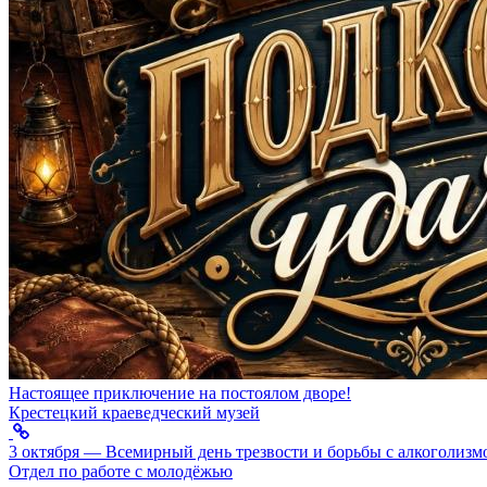
Настоящее приключение на постоялом дворе!
Крестецкий краеведческий музей
3 октября — Всемирный день трезвости и борьбы с алкоголизм
Отдел по работе с молодёжью