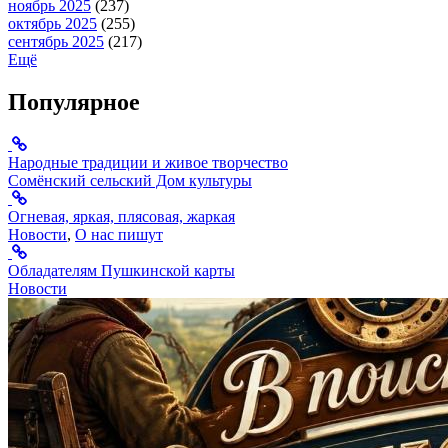
ноябрь 2025
(237)
октябрь 2025
(255)
сентябрь 2025
(217)
Ещё
Популярное
Народные традиции и живое творчество
Сомёнский сельский Дом культуры
Огневая, яркая, плясовая, жаркая
Новости
,
О нас пишут
Обладателям Пушкинской карты
Новости