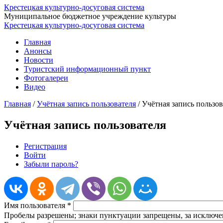
Крестецкая культурно-досуговая система
Муниципальное бюджетное учреждение культуры
Крестецкая культурно-досуговая система
Главная
Анонсы
Новости
Туристский информационный пункт
Фотогалереи
Видео
Главная
/
Учётная запись пользователя
/
Учётная запись пользов
Учётная запись пользователя
Регистрация
(активная вкладка)
Войти
Главные вкладки
Забыли пароль?
Имя пользователя
*
Пробелы разрешены; знаки пунктуации запрещены, за исключен