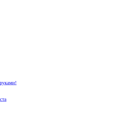
 руками!
ста