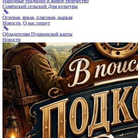
Народные традиции и живое творчество
Сомёнский сельский Дом культуры
Огневая, яркая, плясовая, жаркая
Новости
,
О нас пишут
Обладателям Пушкинской карты
Новости