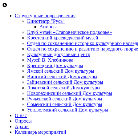
Перейти к основному содержанию
Структурные подразделения
Кинотеатр "Русь"
Анонсы
Клуб-музей «Староверческое подворье»
Крестецкий краеведческий музей
Отдел по сохранению историко-культурного наслед
Отдел по сохранению и развитию народного творче
Культурный досуговый центр
Музей В. Хлебникова
Крестецкий Дом культуры
Ямской сельский Дом культуры
Винский сельский Дом культуры
Зайцевский сельский Дом культуры
Локотской сельский Дом культуры
Новорахинский сельский Дом культуры
Ручьевской сельский Дом культуры
Сомёнский сельский Дом культуры
Устьволмский сельский Дом культуры
О нас
Опросы
Архив
Календарь мероприятий