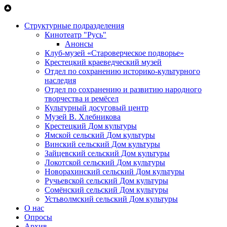
Перейти к основному содержанию
Структурные подразделения
Кинотеатр "Русь"
Анонсы
Клуб-музей «Староверческое подворье»
Крестецкий краеведческий музей
Отдел по сохранению историко-культурного
наследия
Отдел по сохранению и развитию народного
творчества и ремёсел
Культурный досуговый центр
Музей В. Хлебникова
Крестецкий Дом культуры
Ямской сельский Дом культуры
Винский сельский Дом культуры
Зайцевский сельский Дом культуры
Локотской сельский Дом культуры
Новорахинский сельский Дом культуры
Ручьевской сельский Дом культуры
Сомёнский сельский Дом культуры
Устьволмский сельский Дом культуры
О нас
Опросы
Архив