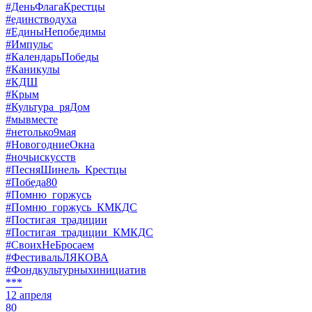
#ДеньФлагаКрестцы
#единстводуха
#ЕдиныНепобедимы
#Импульс
#КалендарьПобеды
#Каникулы
#КДШ
#Крым
#Культура_ряДом
#мывместе
#нетолько9мая
#НовогодниеОкна
#ночьискусств
#ПесняШинель_Крестцы
#Победа80
#Помню_горжусь
#Помню_горжусь_КМКДС
#Постигая_традиции
#Постигая_традиции_КМКДС
#СвоихНеБросаем
#ФестивальЛЯКОВА
#Фондкультурныхинициатив
***
12 апреля
80