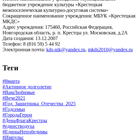
бюджетное учреждение культуры «Крестецкая
межпоселенческая культурно-досуговая система»
Сокращенное наименование учреждения: МБУК «Крестецкая
МКДС»
Адрес учреждения: 175460, Российская Федерация,
Новгородская область, р. п. Крестцы ул. Московская, д.2А
Дата создания: 13.12.2007
Телефон: 8 (816 59) 5 44 92
Электронная почта:
kds-nik@yandex.ru
,
mkds2010@yandex.ru
Теги
#8марта
#Активное долголетие
#ВамЛюбимые
#Вече2021
#Год_Защитника_Отечества_2025
#Годсемьи
#ГородаГерои
#ДеньФлагаКрестцы
#единстводуха
#ЕдиныНепобедимы
#Импульс