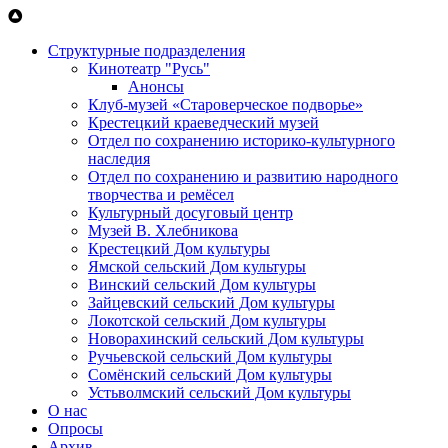
Перейти к основному содержанию
Структурные подразделения
Кинотеатр "Русь"
Анонсы
Клуб-музей «Староверческое подворье»
Крестецкий краеведческий музей
Отдел по сохранению историко-культурного
наследия
Отдел по сохранению и развитию народного
творчества и ремёсел
Культурный досуговый центр
Музей В. Хлебникова
Крестецкий Дом культуры
Ямской сельский Дом культуры
Винский сельский Дом культуры
Зайцевский сельский Дом культуры
Локотской сельский Дом культуры
Новорахинский сельский Дом культуры
Ручьевской сельский Дом культуры
Сомёнский сельский Дом культуры
Устьволмский сельский Дом культуры
О нас
Опросы
Архив