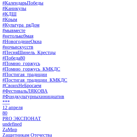
#КалендарьПобеды
#Каникулы
#КДШ
#Крым
#Культура_ряДом
#мывместе
#нетолько9мая
#НовогодниеОкна
#ночьискусств
#ПесняШинель_Крестцы
#Победа80
#Помню_горжусь
#Помню_горжусь_КМКДС
#Постигая_традиции
#Постигая_традиции_КМКДС
#СвоихНеБросаем
#ФестивальЛЯКОВА
#Фондкультурныхинициатив
***
12 апреля
80
PRO ЭКСПОНАТ
undefined
ZaМир
Zащитникам Отечества