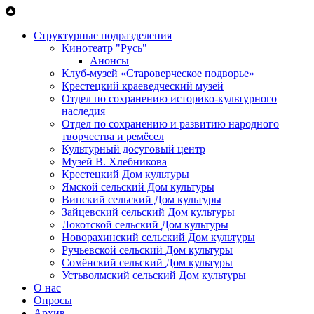
Перейти к основному содержанию
Структурные подразделения
Кинотеатр "Русь"
Анонсы
Клуб-музей «Староверческое подворье»
Крестецкий краеведческий музей
Отдел по сохранению историко-культурного
наследия
Отдел по сохранению и развитию народного
творчества и ремёсел
Культурный досуговый центр
Музей В. Хлебникова
Крестецкий Дом культуры
Ямской сельский Дом культуры
Винский сельский Дом культуры
Зайцевский сельский Дом культуры
Локотской сельский Дом культуры
Новорахинский сельский Дом культуры
Ручьевской сельский Дом культуры
Сомёнский сельский Дом культуры
Устьволмский сельский Дом культуры
О нас
Опросы
Архив