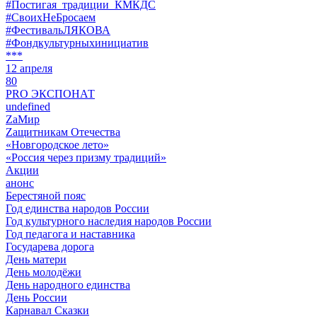
#Постигая_традиции_КМКДС
#СвоихНеБросаем
#ФестивальЛЯКОВА
#Фондкультурныхинициатив
***
12 апреля
80
PRO ЭКСПОНАТ
undefined
ZaМир
Zащитникам Отечества
«Новгородское лето»
«Россия через призму традиций»
Акции
анонс
Берестяной пояс
Год единства народов России
Год культурного наследия народов России
Год педагога и наставника
Государева дорога
День матери
День молодёжи
День народного единства
День России
Карнавал Сказки