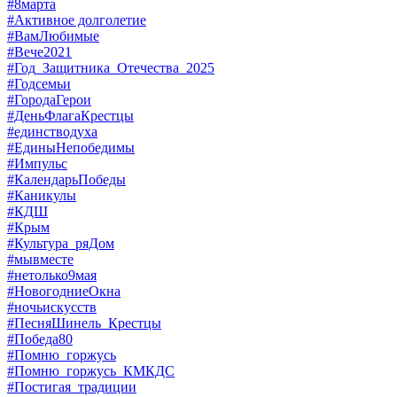
#8марта
#Активное долголетие
#ВамЛюбимые
#Вече2021
#Год_Защитника_Отечества_2025
#Годсемьи
#ГородаГерои
#ДеньФлагаКрестцы
#единстводуха
#ЕдиныНепобедимы
#Импульс
#КалендарьПобеды
#Каникулы
#КДШ
#Крым
#Культура_ряДом
#мывместе
#нетолько9мая
#НовогодниеОкна
#ночьискусств
#ПесняШинель_Крестцы
#Победа80
#Помню_горжусь
#Помню_горжусь_КМКДС
#Постигая_традиции