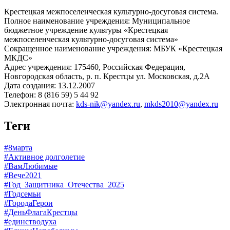
Крестецкая межпоселенческая культурно-досуговая система.
Полное наименование учреждения: Муниципальное
бюджетное учреждение культуры «Крестецкая
межпоселенческая культурно-досуговая система»
Сокращенное наименование учреждения: МБУК «Крестецкая
МКДС»
Адрес учреждения: 175460, Российская Федерация,
Новгородская область, р. п. Крестцы ул. Московская, д.2А
Дата создания: 13.12.2007
Телефон: 8 (816 59) 5 44 92
Электронная почта:
kds-nik@yandex.ru
,
mkds2010@yandex.ru
Теги
#8марта
#Активное долголетие
#ВамЛюбимые
#Вече2021
#Год_Защитника_Отечества_2025
#Годсемьи
#ГородаГерои
#ДеньФлагаКрестцы
#единстводуха