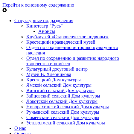
Перейти к основному содержанию
Структурные подразделения
Кинотеатр "Русь"
Анонсы
Клуб-музей «Староверческое подворье»
Крестецкий краеведческий музей
Отдел по сохранению историко-культурного
наследия
Отдел по сохранению и развитию народного
творчества и ремёсел
Культурный досуговый центр
Музей В. Хлебникова
Крестецкий Дом культуры
Ямской сельский Дом культуры
Винский сельский Дом культуры
Зайцевский сельский Дом культуры
Локотской сельский Дом культуры
Новорахинский сельский Дом культуры
Ручьевской сельский Дом культуры
Сомёнский сельский Дом культуры
Устьволмский сельский Дом культуры
О нас
Опросы