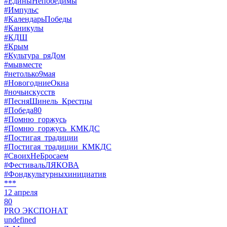
#ЕдиныНепобедимы
#Импульс
#КалендарьПобеды
#Каникулы
#КДШ
#Крым
#Культура_ряДом
#мывместе
#нетолько9мая
#НовогодниеОкна
#ночьискусств
#ПесняШинель_Крестцы
#Победа80
#Помню_горжусь
#Помню_горжусь_КМКДС
#Постигая_традиции
#Постигая_традиции_КМКДС
#СвоихНеБросаем
#ФестивальЛЯКОВА
#Фондкультурныхинициатив
***
12 апреля
80
PRO ЭКСПОНАТ
undefined