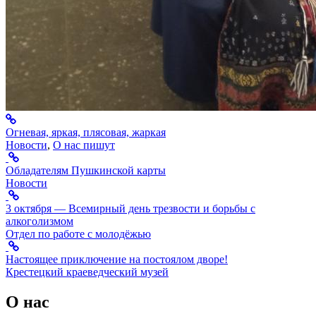
Огневая, яркая, плясовая, жаркая
Новости
,
О нас пишут
Обладателям Пушкинской карты
Новости
3 октября — Всемирный день трезвости и борьбы с
алкоголизмом
Отдел по работе с молодёжью
Настоящее приключение на постоялом дворе!
Крестецкий краеведческий музей
О нас