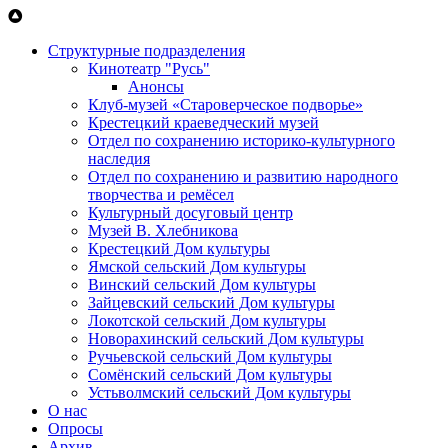
Перейти к основному содержанию
Структурные подразделения
Кинотеатр "Русь"
Анонсы
Клуб-музей «Староверческое подворье»
Крестецкий краеведческий музей
Отдел по сохранению историко-культурного
наследия
Отдел по сохранению и развитию народного
творчества и ремёсел
Культурный досуговый центр
Музей В. Хлебникова
Крестецкий Дом культуры
Ямской сельский Дом культуры
Винский сельский Дом культуры
Зайцевский сельский Дом культуры
Локотской сельский Дом культуры
Новорахинский сельский Дом культуры
Ручьевской сельский Дом культуры
Сомёнский сельский Дом культуры
Устьволмский сельский Дом культуры
О нас
Опросы
Архив