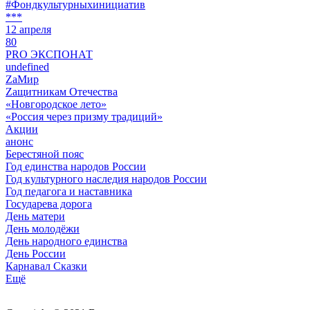
#Фондкультурныхинициатив
***
12 апреля
80
PRO ЭКСПОНАТ
undefined
ZaМир
Zащитникам Отечества
«Новгородское лето»
«Россия через призму традиций»
Акции
анонс
Берестяной пояс
Год единства народов России
Год культурного наследия народов России
Год педагога и наставника
Государева дорога
День матери
День молодёжи
День народного единства
День России
Карнавал Сказки
Ещё