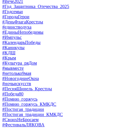
#Вече2021
#Год_Защитника_Отечества_2025
#Годсемьи
#ГородаГерои
#ДеньФлагаКрестцы
#единстводуха
#ЕдиныНепобедимы
#Импульс
#КалендарьПобеды
#Каникулы
#КДШ
#Крым
#Культура_ряДом
#мывместе
#нетолько9мая
#НовогодниеОкна
#ночьискусств
#ПесняШинель_Крестцы
#Победа80
#Помню_горжусь
#Помню_горжусь_КМКДС
#Постигая_традиции
#Постигая_традиции_КМКДС
#СвоихНеБросаем
#ФестивальЛЯКОВА