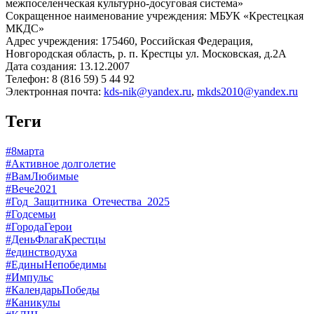
межпоселенческая культурно-досуговая система»
Сокращенное наименование учреждения: МБУК «Крестецкая
МКДС»
Адрес учреждения: 175460, Российская Федерация,
Новгородская область, р. п. Крестцы ул. Московская, д.2А
Дата создания: 13.12.2007
Телефон: 8 (816 59) 5 44 92
Электронная почта:
kds-nik@yandex.ru
,
mkds2010@yandex.ru
Теги
#8марта
#Активное долголетие
#ВамЛюбимые
#Вече2021
#Год_Защитника_Отечества_2025
#Годсемьи
#ГородаГерои
#ДеньФлагаКрестцы
#единстводуха
#ЕдиныНепобедимы
#Импульс
#КалендарьПобеды
#Каникулы