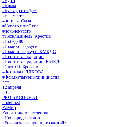
#КДШ
#Крым
#Культура_ряДом
#мывместе
#нетолько9мая
#НовогодниеОкна
#ночьискусств
#ПесняШинель_Крестцы
#Победа80
#Помню_горжусь
#Помню_горжусь_КМКДС
#Постигая_традиции
#Постигая_традиции_КМКДС
#СвоихНеБросаем
#ФестивальЛЯКОВА
#Фондкультурныхинициатив
***
12 апреля
80
PRO ЭКСПОНАТ
undefined
ZaМир
Zащитникам Отечества
«Новгородское лето»
«Россия через призму традиций»