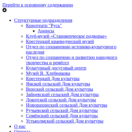
Перейти к основному содержанию
Структурные подразделения
Кинотеатр "Русь"
Анонсы
Клуб-музей «Староверческое подворье»
Крестецкий краеведческий музей
Отдел по сохранению историко-культурного
наследия
Отдел по сохранению и развитию народного
творчества и ремёсел
Культурный досуговый центр
Музей В. Хлебникова
Крестецкий Дом культуры
Ямской сельский Дом культуры
Винский сельский Дом культуры
Зайцевский сельский Дом культуры
Локотской сельский Дом культуры
Новорахинский сельский Дом культуры
Ручьевской сельский Дом культуры
Сомёнский сельский Дом культуры
Устьволмский сельский Дом культуры
О нас
Опросы