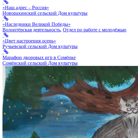
«Наш адрес – Россия»
Новорахинский сельский Дом культуры
«Наследники Великой Победы»
Волонтёрская деятельность
,
Отдел по работе с молодёжью
«Цвет настроения осень»
Ручьевской сельский Дом культуры
Марафон дворовых игр в Сомёнке
Сомёнский сельский Дом культуры