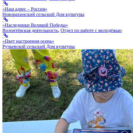
«Наш адрес – Россия»
Новорахинский сельский Дом культуры
«Наследники Великой Победы»
Волонтёрская деятельность
,
Отдел по работе с молодёжью
«Цвет настроения осень»
Ручьевской сельский Дом культуры