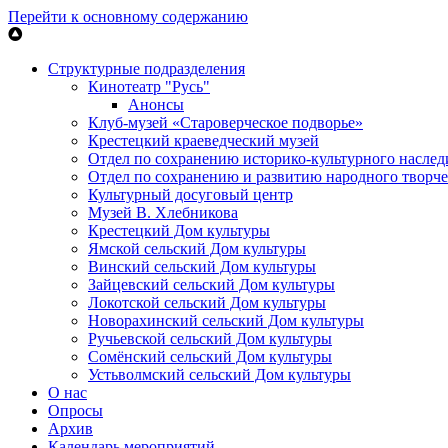
Перейти к основному содержанию
Структурные подразделения
Кинотеатр "Русь"
Анонсы
Клуб-музей «Староверческое подворье»
Крестецкий краеведческий музей
Отдел по сохранению историко-культурного наслед
Отдел по сохранению и развитию народного творче
Культурный досуговый центр
Музей В. Хлебникова
Крестецкий Дом культуры
Ямской сельский Дом культуры
Винский сельский Дом культуры
Зайцевский сельский Дом культуры
Локотской сельский Дом культуры
Новорахинский сельский Дом культуры
Ручьевской сельский Дом культуры
Сомёнский сельский Дом культуры
Устьволмский сельский Дом культуры
О нас
Опросы
Архив
Календарь мероприятий