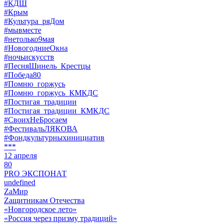
#КДШ
#Крым
#Культура_ряДом
#мывместе
#нетолько9мая
#НовогодниеОкна
#ночьискусств
#ПесняШинель_Крестцы
#Победа80
#Помню_горжусь
#Помню_горжусь_КМКДС
#Постигая_традиции
#Постигая_традиции_КМКДС
#СвоихНеБросаем
#ФестивальЛЯКОВА
#Фондкультурныхинициатив
***
12 апреля
80
PRO ЭКСПОНАТ
undefined
ZaМир
Zащитникам Отечества
«Новгородское лето»
«Россия через призму традиций»