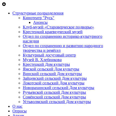
Перейти к основному содержанию
Структурные подразделения
Кинотеатр "Русь"
Анонсы
Клуб-музей «Староверческое подворье»
Крестецкий краеведческий музей
Отдел по сохранению историко-культурного
наследия
Отдел по сохранению и развитию народного
творчества и ремёсел
Культурный досуговый центр
Музей В. Хлебникова
Крестецкий Дом культуры
Ямской сельский Дом культуры
Винский сельский Дом культуры
Зайцевский сельский Дом культуры
Локотской сельский Дом культуры
Новорахинский сельский Дом культуры
Ручьевской сельский Дом культуры
Сомёнский сельский Дом культуры
Устьволмский сельский Дом культуры
О нас
Опросы
Архив