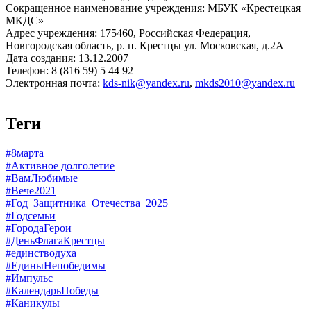
Сокращенное наименование учреждения: МБУК «Крестецкая
МКДС»
Адрес учреждения: 175460, Российская Федерация,
Новгородская область, р. п. Крестцы ул. Московская, д.2А
Дата создания: 13.12.2007
Телефон: 8 (816 59) 5 44 92
Электронная почта:
kds-nik@yandex.ru
,
mkds2010@yandex.ru
Теги
#8марта
#Активное долголетие
#ВамЛюбимые
#Вече2021
#Год_Защитника_Отечества_2025
#Годсемьи
#ГородаГерои
#ДеньФлагаКрестцы
#единстводуха
#ЕдиныНепобедимы
#Импульс
#КалендарьПобеды
#Каникулы