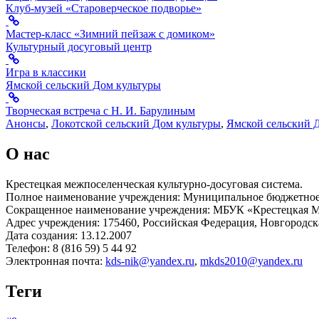
Клуб-музей «Староверческое подворье»
Мастер-класс «Зимний пейзаж с домиком»
Культурный досуговый центр
Игра в классики
Ямской сельский Дом культуры
Творческая встреча с Н. И. Барулиным
Анонсы
,
Локотской сельский Дом культуры
,
Ямской сельский 
О нас
Крестецкая межпоселенческая культурно-досуговая система.
Полное наименование учреждения: Муниципальное бюджетное 
Сокращенное наименование учреждения: МБУК «Крестецкая
Адрес учреждения: 175460, Российская Федерация, Новгородская
Дата создания: 13.12.2007
Телефон: 8 (816 59) 5 44 92
Электронная почта:
kds-nik@yandex.ru
,
mkds2010@yandex.ru
Теги