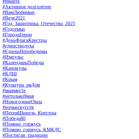
#8марта
#Активное долголетие
#ВамЛюбимые
#Вече2021
#Год_Защитника_Отечества_2025
#Годсемьи
#ГородаГерои
#ДеньФлагаКрестцы
#единстводуха
#ЕдиныНепобедимы
#Импульс
#КалендарьПобеды
#Каникулы
#КДШ
#Крым
#Культура_ряДом
#мывместе
#нетолько9мая
#НовогодниеОкна
#ночьискусств
#ПесняШинель_Крестцы
#Победа80
#Помню_горжусь
#Помню_горжусь_КМКДС
#Постигая_традиции