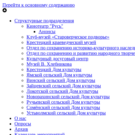
Перейти к основному содержанию
Структурные подразделения
Кинотеатр "Русь"
Анонсы
Клуб-музей «Староверческое подворье»
Крестецкий краеведческий музей
Отдел по сохранению историко-культурного наслед
Отдел по сохранению и развитию народного творче
Культурный досуговый центр
Музей В. Хлебникова
Крестецкий Дом культуры
Ямской сельский Дом культуры
Винский сельский Дом культуры
Зайцевский сельский Дом культуры
Локотской сельский Дом культуры
Новорахинский сельский Дом культуры
Ручьевской сельский Дом культуры
Сомёнский сельский Дом культуры
Устьволмский сельский Дом культуры
О нас
Опросы
Архив
Календарь мероприятий