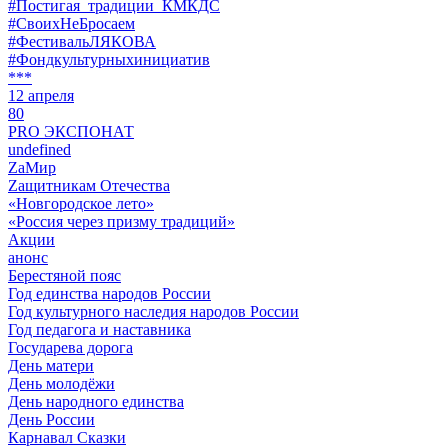
#Постигая_традиции_КМКДС
#СвоихНеБросаем
#ФестивальЛЯКОВА
#Фондкультурныхинициатив
***
12 апреля
80
PRO ЭКСПОНАТ
undefined
ZaМир
Zащитникам Отечества
«Новгородское лето»
«Россия через призму традиций»
Акции
анонс
Берестяной пояс
Год единства народов России
Год культурного наследия народов России
Год педагога и наставника
Государева дорога
День матери
День молодёжи
День народного единства
День России
Карнавал Сказки