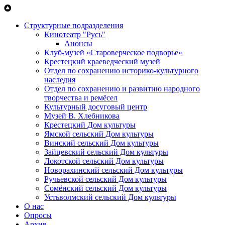
Перейти к основному содержанию
Структурные подразделения
Кинотеатр "Русь"
Анонсы
Клуб-музей «Староверческое подворье»
Крестецкий краеведческий музей
Отдел по сохранению историко-культурного
наследия
Отдел по сохранению и развитию народного
творчества и ремёсел
Культурный досуговый центр
Музей В. Хлебникова
Крестецкий Дом культуры
Ямской сельский Дом культуры
Винский сельский Дом культуры
Зайцевский сельский Дом культуры
Локотской сельский Дом культуры
Новорахинский сельский Дом культуры
Ручьевской сельский Дом культуры
Сомёнский сельский Дом культуры
Устьволмский сельский Дом культуры
О нас
Опросы
Архив