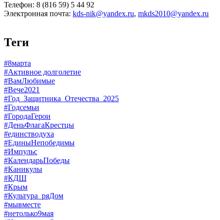
Телефон: 8 (816 59) 5 44 92
Электронная почта:
kds-nik@yandex.ru
,
mkds2010@yandex.ru
Теги
#8марта
#Активное долголетие
#ВамЛюбимые
#Вече2021
#Год_Защитника_Отечества_2025
#Годсемьи
#ГородаГерои
#ДеньФлагаКрестцы
#единстводуха
#ЕдиныНепобедимы
#Импульс
#КалендарьПобеды
#Каникулы
#КДШ
#Крым
#Культура_ряДом
#мывместе
#нетолько9мая