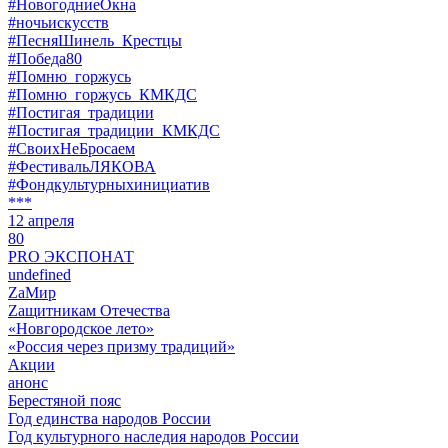
#НовогодниеОкна
#ночьискусств
#ПесняШинель_Крестцы
#Победа80
#Помню_горжусь
#Помню_горжусь_КМКДС
#Постигая_традиции
#Постигая_традиции_КМКДС
#СвоихНеБросаем
#ФестивальЛЯКОВА
#Фондкультурныхинициатив
***
12 апреля
80
PRO ЭКСПОНАТ
undefined
ZaМир
Zащитникам Отечества
«Новгородское лето»
«Россия через призму традиций»
Акции
анонс
Берестяной пояс
Год единства народов России
Год культурного наследия народов России