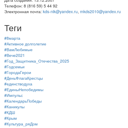
Дата создания: 13.12.2007
Телефон: 8 (816 59) 5 44 92
Электронная почта:
kds-nik@yandex.ru
,
mkds2010@yandex.ru
Теги
#8марта
#Активное долголетие
#ВамЛюбимые
#Вече2021
#Год_Защитника_Отечества_2025
#Годсемьи
#ГородаГерои
#ДеньФлагаКрестцы
#единстводуха
#ЕдиныНепобедимы
#Импульс
#КалендарьПобеды
#Каникулы
#КДШ
#Крым
#Культура_ряДом