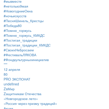
#мывместе
#нетолько9мая
#НовогодниеОкна
#ночьискусств
#ПесняШинель_Крестцы
#Победа80
#Помню_горжусь
#Помню_горжусь_КМКДС
#Постигая_традиции
#Постигая_традиции_КМКДС
#СвоихНеБросаем
#ФестивальЛЯКОВА
#Фондкультурныхинициатив
***
12 апреля
80
PRO ЭКСПОНАТ
undefined
ZaМир
Zащитникам Отечества
«Новгородское лето»
«Россия через призму традиций»
Акции