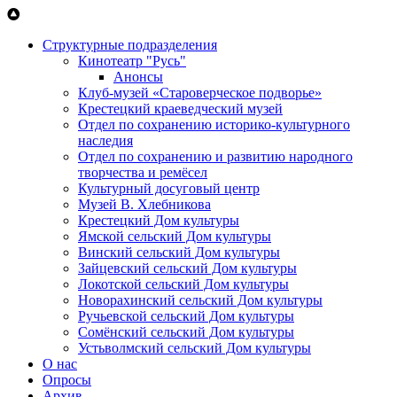
Перейти к основному содержанию
Структурные подразделения
Кинотеатр "Русь"
Анонсы
Клуб-музей «Староверческое подворье»
Крестецкий краеведческий музей
Отдел по сохранению историко-культурного
наследия
Отдел по сохранению и развитию народного
творчества и ремёсел
Культурный досуговый центр
Музей В. Хлебникова
Крестецкий Дом культуры
Ямской сельский Дом культуры
Винский сельский Дом культуры
Зайцевский сельский Дом культуры
Локотской сельский Дом культуры
Новорахинский сельский Дом культуры
Ручьевской сельский Дом культуры
Сомёнский сельский Дом культуры
Устьволмский сельский Дом культуры
О нас
Опросы
Архив