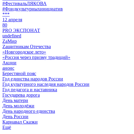
#ФестивальЛЯКОВА
#Фондкультурныхинициатив
***
12 апреля
80
PRO ЭКСПОНАТ
undefined
ZaМир
Zащитникам Отечества
«Новгородское лето»
«Россия через призму традиций»
Акции
анонс
Берестяной пояс
Год единства народов России
Год культурного наследия народов России
Год педагога и наставника
Государева дорога
День матери
День молодёжи
День народного единства
День России
Карнавал Сказки
Ещё