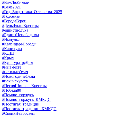
#ВамЛюбимые
#Вече2021
#Год_Защитника_Отечества_2025
#Годсемьи
#ГородаГерои
#ДеньФлагаКрестцы
#единстводуха
#ЕдиныНепобедимы
#Импульс
#КалендарьПобеды
#Каникулы
#КДШ
#Крым
#Культура_ряДом
#мывместе
#нетолько9мая
#НовогодниеОкна
#ночьискусств
#ПесняШинель_Крестцы
#Победа80
#Помню_горжусь
#Помню_горжусь_КМКДС
#Постигая_традиции
#Постигая_традиции_КМКДС
#СвоихНеБросаем