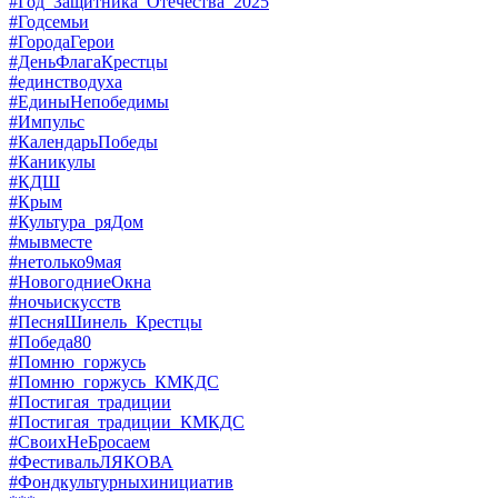
#Год_Защитника_Отечества_2025
#Годсемьи
#ГородаГерои
#ДеньФлагаКрестцы
#единстводуха
#ЕдиныНепобедимы
#Импульс
#КалендарьПобеды
#Каникулы
#КДШ
#Крым
#Культура_ряДом
#мывместе
#нетолько9мая
#НовогодниеОкна
#ночьискусств
#ПесняШинель_Крестцы
#Победа80
#Помню_горжусь
#Помню_горжусь_КМКДС
#Постигая_традиции
#Постигая_традиции_КМКДС
#СвоихНеБросаем
#ФестивальЛЯКОВА
#Фондкультурныхинициатив