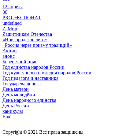
***
12 апреля
80
PRO ЭКСПОНАТ
undefined
ZaМир
Zащитникам Отечества
«Новгородское лето»
«Россия через призму традиций»
Акции
анонс
Берестяной пояс
Год единства народов России
Год культурного наследия народов России
Год педагога и наставника
Государева дорога
День матери
День молодёжи
День народного единства
День России
каникулы
Ещё
Copyright © 2021 Все права защищены