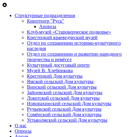
Перейти к основному содержанию
Структурные подразделения
Кинотеатр "Русь"
Анонсы
Клуб-музей «Староверческое подворье»
Крестецкий краеведческий музей
Отдел по сохранению историко-культурного
наследия
Отдел по сохранению и развитию народного
творчества и ремёсел
Культурный досуговый центр
Музей В. Хлебникова
Крестецкий Дом культуры
Ямской сельский Дом культуры
Винский сельский Дом культуры
Зайцевский сельский Дом культуры
Локотской сельский Дом культуры
Новорахинский сельский Дом культуры
Ручьевской сельский Дом культуры
Сомёнский сельский Дом культуры
Устьволмский сельский Дом культуры
О нас
Опросы
Архив