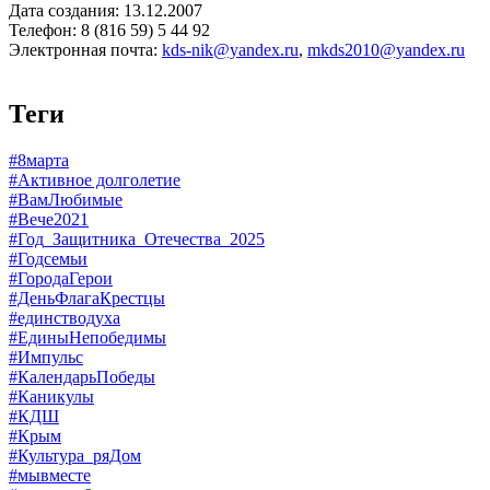
Дата создания: 13.12.2007
Телефон: 8 (816 59) 5 44 92
Электронная почта:
kds-nik@yandex.ru
,
mkds2010@yandex.ru
Теги
#8марта
#Активное долголетие
#ВамЛюбимые
#Вече2021
#Год_Защитника_Отечества_2025
#Годсемьи
#ГородаГерои
#ДеньФлагаКрестцы
#единстводуха
#ЕдиныНепобедимы
#Импульс
#КалендарьПобеды
#Каникулы
#КДШ
#Крым
#Культура_ряДом
#мывместе