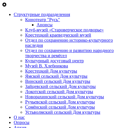
Перейти к основному содержанию
Структурные подразделения
Кинотеатр "Русь"
Анонсы
Клуб-музей «Староверческое подворье»
Крестецкий краеведческий музей
Отдел по сохранению историко-культурного
наследия
Отдел по сохранению и развитию народного
творчества и ремёсел
Культурный досуговый центр
Музей В. Хлебникова
Крестецкий Дом культуры
Ямской сельский Дом культуры
Винский сельский Дом культуры
Зайцевский сельский Дом культуры
Локотской сельский Дом культуры
Новорахинский сельский Дом культуры
Ручьевской сельский Дом культуры
Сомёнский сельский Дом культуры
Устьволмский сельский Дом культуры
О нас
Опросы
Архив