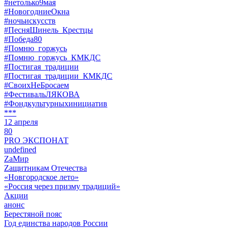
#нетолько9мая
#НовогодниеОкна
#ночьискусств
#ПесняШинель_Крестцы
#Победа80
#Помню_горжусь
#Помню_горжусь_КМКДС
#Постигая_традиции
#Постигая_традиции_КМКДС
#СвоихНеБросаем
#ФестивальЛЯКОВА
#Фондкультурныхинициатив
***
12 апреля
80
PRO ЭКСПОНАТ
undefined
ZaМир
Zащитникам Отечества
«Новгородское лето»
«Россия через призму традиций»
Акции
анонс
Берестяной пояс
Год единства народов России