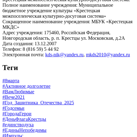
Полное наименование учреждения: Муниципальное
бюджетное учреждение культуры «Крестецкая
межпоселенческая культурно-досуговая система»
Сокращенное наименование учреждения: МБУК «Крестецкая
МКДС»
Адрес учреждения: 175460, Российская Федерация,
Новгородская область, р. п. Крестцы ул. Московская, д.2А
Дата создания: 13.12.2007
Телефон: 8 (816 59) 5 44 92
Электронная почта:
kds-nik@yandex.ru
,
mkds2010@yandex.ru
Теги
#8марта
#Активное долголетие
#ВамЛюбимые
#Вече2021
#Год_Защитника_Отечества_2025
#Годсемьи
#ГородаГерои
#ДеньФлагаКрестцы
#единстводуха
#ЕдиныНепобедимы
#Импульс