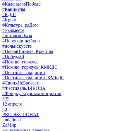
#КалендарьПобеды
#Каникулы
#КДШ
#Крым
#Культура_ряДом
#мывместе
#нетолько9мая
#НовогодниеОкна
#ночьискусств
#ПесняШинель_Крестцы
#Победа80
#Помню_горжусь
#Помню_горжусь_КМКДС
#Постигая_традиции
#Постигая_традиции_КМКДС
#СвоихНеБросаем
#ФестивальЛЯКОВА
#Фондкультурныхинициатив
***
12 апреля
80
PRO ЭКСПОНАТ
undefined
ZaМир
Zащитникам Отечества