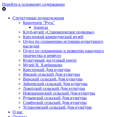
Перейти к основному содержанию
Структурные подразделения
Кинотеатр "Русь"
Анонсы
Клуб-музей «Староверческое подворье»
Крестецкий краеведческий музей
Отдел по сохранению историко-культурного
наследия
Отдел по сохранению и развитию народного
творчества и ремёсел
Культурный досуговый центр
Музей В. Хлебникова
Крестецкий Дом культуры
Ямской сельский Дом культуры
Винский сельский Дом культуры
Зайцевский сельский Дом культуры
Локотской сельский Дом культуры
Новорахинский сельский Дом культуры
Ручьевской сельский Дом культуры
Сомёнский сельский Дом культуры
Устьволмский сельский Дом культуры
О нас
Опросы