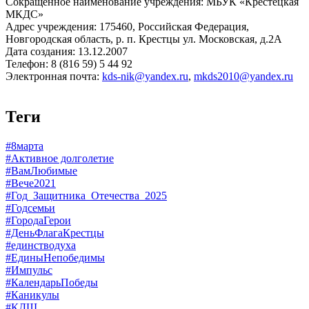
Сокращенное наименование учреждения: МБУК «Крестецкая
МКДС»
Адрес учреждения: 175460, Российская Федерация,
Новгородская область, р. п. Крестцы ул. Московская, д.2А
Дата создания: 13.12.2007
Телефон: 8 (816 59) 5 44 92
Электронная почта:
kds-nik@yandex.ru
,
mkds2010@yandex.ru
Теги
#8марта
#Активное долголетие
#ВамЛюбимые
#Вече2021
#Год_Защитника_Отечества_2025
#Годсемьи
#ГородаГерои
#ДеньФлагаКрестцы
#единстводуха
#ЕдиныНепобедимы
#Импульс
#КалендарьПобеды
#Каникулы
#КДШ