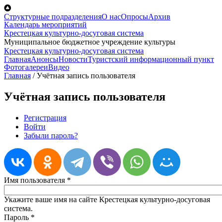
Перейти к основному содержанию
Структурные подразделения
О нас
Опросы
Архив
Календарь мероприятий
Крестецкая культурно-досуговая система
Муниципальное бюджетное учреждение культуры
Крестецкая культурно-досуговая система
Главная
Анонсы
Новости
Туристский информационный пункт
Фотогалереи
Видео
Главная
/
Учётная запись пользователя
Учётная запись пользователя
Регистрация
Войти
(активная вкладка)
Главные вкладки
Забыли пароль?
Имя пользователя
*
Укажите ваше имя на сайте Крестецкая культурно-досуговая
система.
Пароль
*