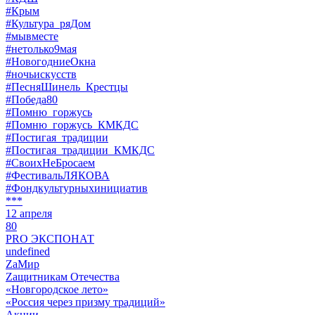
#Крым
#Культура_ряДом
#мывместе
#нетолько9мая
#НовогодниеОкна
#ночьискусств
#ПесняШинель_Крестцы
#Победа80
#Помню_горжусь
#Помню_горжусь_КМКДС
#Постигая_традиции
#Постигая_традиции_КМКДС
#СвоихНеБросаем
#ФестивальЛЯКОВА
#Фондкультурныхинициатив
***
12 апреля
80
PRO ЭКСПОНАТ
undefined
ZaМир
Zащитникам Отечества
«Новгородское лето»
«Россия через призму традиций»
Акции