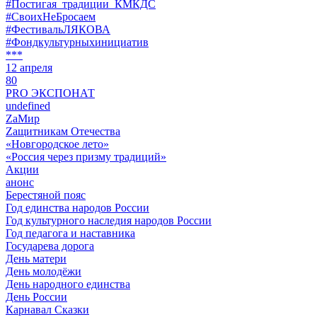
#Постигая_традиции_КМКДС
#СвоихНеБросаем
#ФестивальЛЯКОВА
#Фондкультурныхинициатив
***
12 апреля
80
PRO ЭКСПОНАТ
undefined
ZaМир
Zащитникам Отечества
«Новгородское лето»
«Россия через призму традиций»
Акции
анонс
Берестяной пояс
Год единства народов России
Год культурного наследия народов России
Год педагога и наставника
Государева дорога
День матери
День молодёжи
День народного единства
День России
Карнавал Сказки