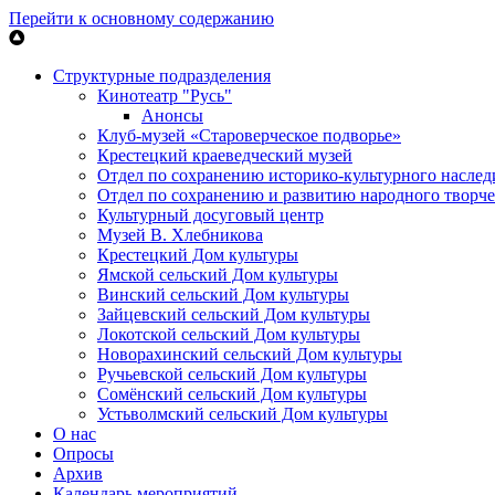
Перейти к основному содержанию
Структурные подразделения
Кинотеатр "Русь"
Анонсы
Клуб-музей «Староверческое подворье»
Крестецкий краеведческий музей
Отдел по сохранению историко-культурного наслед
Отдел по сохранению и развитию народного творче
Культурный досуговый центр
Музей В. Хлебникова
Крестецкий Дом культуры
Ямской сельский Дом культуры
Винский сельский Дом культуры
Зайцевский сельский Дом культуры
Локотской сельский Дом культуры
Новорахинский сельский Дом культуры
Ручьевской сельский Дом культуры
Сомёнский сельский Дом культуры
Устьволмский сельский Дом культуры
О нас
Опросы
Архив
Календарь мероприятий