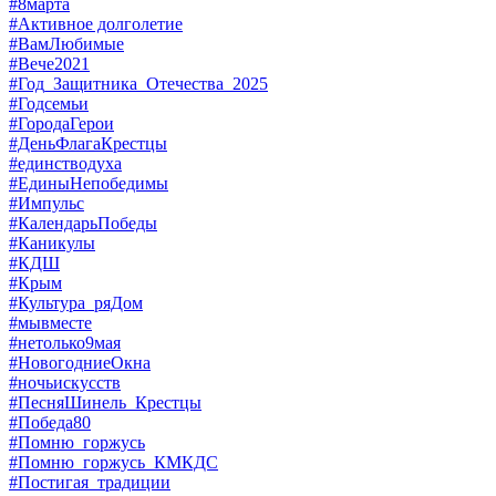
#8марта
#Активное долголетие
#ВамЛюбимые
#Вече2021
#Год_Защитника_Отечества_2025
#Годсемьи
#ГородаГерои
#ДеньФлагаКрестцы
#единстводуха
#ЕдиныНепобедимы
#Импульс
#КалендарьПобеды
#Каникулы
#КДШ
#Крым
#Культура_ряДом
#мывместе
#нетолько9мая
#НовогодниеОкна
#ночьискусств
#ПесняШинель_Крестцы
#Победа80
#Помню_горжусь
#Помню_горжусь_КМКДС
#Постигая_традиции