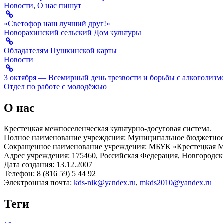
Новости
,
О нас пишут
«Светофор наш лучший друг!»
Новорахинский сельский Дом культуры
Обладателям Пушкинской карты
Новости
3 октября — Всемирный день трезвости и борьбы с алкоголизм
Отдел по работе с молодёжью
О нас
Крестецкая межпоселенческая культурно-досуговая система.
Полное наименование учреждения: Муниципальное бюджетное 
Сокращенное наименование учреждения: МБУК «Крестецкая
Адрес учреждения: 175460, Российская Федерация, Новгородская
Дата создания: 13.12.2007
Телефон: 8 (816 59) 5 44 92
Электронная почта:
kds-nik@yandex.ru
,
mkds2010@yandex.ru
Теги