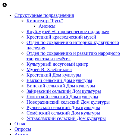
Перейти к основному содержанию
Структурные подразделения
Кинотеатр "Русь"
Анонсы
Клуб-музей «Староверческое подворье»
Крестецкий краеведческий музей
Отдел по сохранению историко-культурного
наследия
Отдел по сохранению и развитию народного
творчества и ремёсел
Культурный досуговый центр
Музей В. Хлебникова
Крестецкий Дом культуры
Ямской сельский Дом культуры
Винский сельский Дом культуры
Зайцевский сельский Дом культуры
Локотской сельский Дом культуры
Новорахинский сельский Дом культуры
Ручьевской сельский Дом культуры
Сомёнский сельский Дом культуры
Устьволмский сельский Дом культуры
О нас
Опросы
Архив