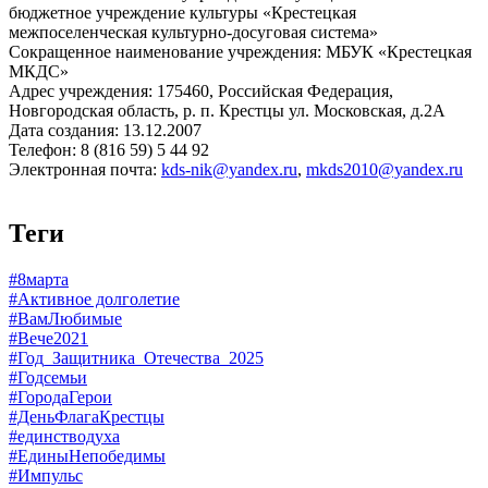
бюджетное учреждение культуры «Крестецкая
межпоселенческая культурно-досуговая система»
Сокращенное наименование учреждения: МБУК «Крестецкая
МКДС»
Адрес учреждения: 175460, Российская Федерация,
Новгородская область, р. п. Крестцы ул. Московская, д.2А
Дата создания: 13.12.2007
Телефон: 8 (816 59) 5 44 92
Электронная почта:
kds-nik@yandex.ru
,
mkds2010@yandex.ru
Теги
#8марта
#Активное долголетие
#ВамЛюбимые
#Вече2021
#Год_Защитника_Отечества_2025
#Годсемьи
#ГородаГерои
#ДеньФлагаКрестцы
#единстводуха
#ЕдиныНепобедимы
#Импульс