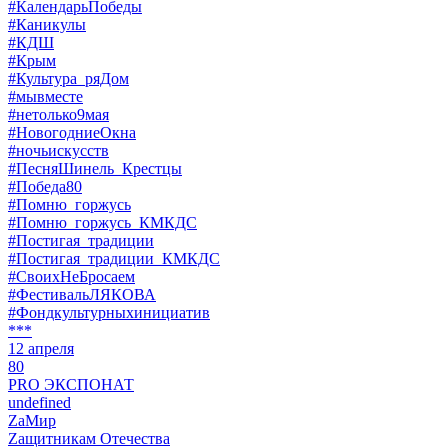
#КалендарьПобеды
#Каникулы
#КДШ
#Крым
#Культура_ряДом
#мывместе
#нетолько9мая
#НовогодниеОкна
#ночьискусств
#ПесняШинель_Крестцы
#Победа80
#Помню_горжусь
#Помню_горжусь_КМКДС
#Постигая_традиции
#Постигая_традиции_КМКДС
#СвоихНеБросаем
#ФестивальЛЯКОВА
#Фондкультурныхинициатив
***
12 апреля
80
PRO ЭКСПОНАТ
undefined
ZaМир
Zащитникам Отечества