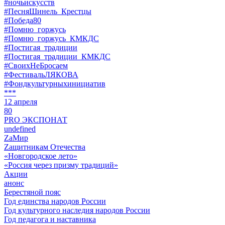
#ночьискусств
#ПесняШинель_Крестцы
#Победа80
#Помню_горжусь
#Помню_горжусь_КМКДС
#Постигая_традиции
#Постигая_традиции_КМКДС
#СвоихНеБросаем
#ФестивальЛЯКОВА
#Фондкультурныхинициатив
***
12 апреля
80
PRO ЭКСПОНАТ
undefined
ZaМир
Zащитникам Отечества
«Новгородское лето»
«Россия через призму традиций»
Акции
анонс
Берестяной пояс
Год единства народов России
Год культурного наследия народов России
Год педагога и наставника