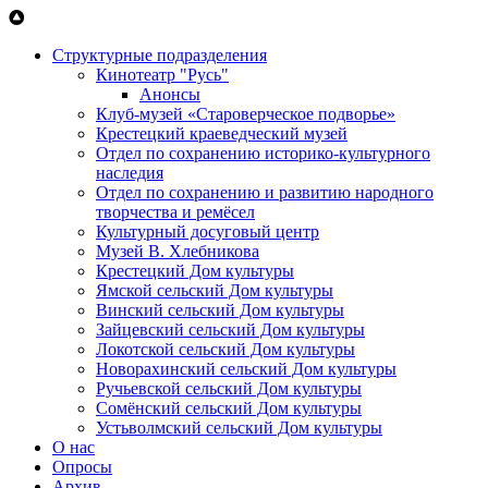
Перейти к основному содержанию
Структурные подразделения
Кинотеатр "Русь"
Анонсы
Клуб-музей «Староверческое подворье»
Крестецкий краеведческий музей
Отдел по сохранению историко-культурного
наследия
Отдел по сохранению и развитию народного
творчества и ремёсел
Культурный досуговый центр
Музей В. Хлебникова
Крестецкий Дом культуры
Ямской сельский Дом культуры
Винский сельский Дом культуры
Зайцевский сельский Дом культуры
Локотской сельский Дом культуры
Новорахинский сельский Дом культуры
Ручьевской сельский Дом культуры
Сомёнский сельский Дом культуры
Устьволмский сельский Дом культуры
О нас
Опросы
Архив