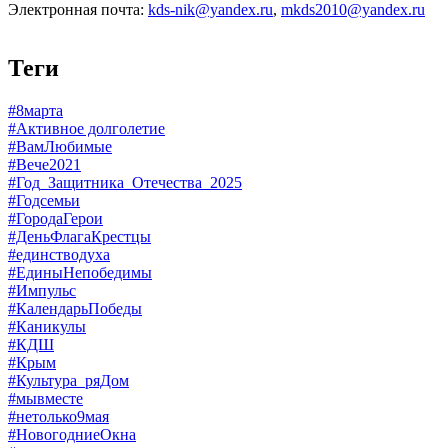
Электронная почта:
kds-nik@yandex.ru
,
mkds2010@yandex.ru
Теги
#8марта
#Активное долголетие
#ВамЛюбимые
#Вече2021
#Год_Защитника_Отечества_2025
#Годсемьи
#ГородаГерои
#ДеньФлагаКрестцы
#единстводуха
#ЕдиныНепобедимы
#Импульс
#КалендарьПобеды
#Каникулы
#КДШ
#Крым
#Культура_ряДом
#мывместе
#нетолько9мая
#НовогодниеОкна