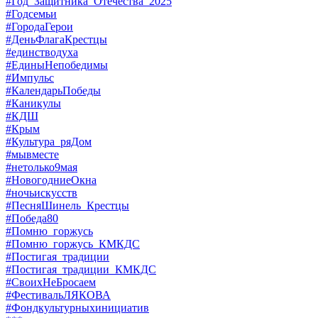
#Год_Защитника_Отечества_2025
#Годсемьи
#ГородаГерои
#ДеньФлагаКрестцы
#единстводуха
#ЕдиныНепобедимы
#Импульс
#КалендарьПобеды
#Каникулы
#КДШ
#Крым
#Культура_ряДом
#мывместе
#нетолько9мая
#НовогодниеОкна
#ночьискусств
#ПесняШинель_Крестцы
#Победа80
#Помню_горжусь
#Помню_горжусь_КМКДС
#Постигая_традиции
#Постигая_традиции_КМКДС
#СвоихНеБросаем
#ФестивальЛЯКОВА
#Фондкультурныхинициатив