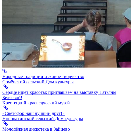
Народные традиции и живое творчество
Сомёнский сельский Дом культуры
Сердце ищет красоты: приглашаем на выставку Татьяны
Беляевой!
Крестецкий краеведческий музей
«Светофор наш лучший друг!»
Новорахинский сельский Дом культуры
Молодёжная дискотека в Зайцево