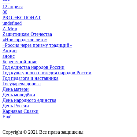
***
12 апреля
80
PRO ЭКСПОНАТ
undefined
ZaМир
Zащитникам Отечества
«Новгородское лето»
«Россия через призму традиций»
Акции
анонс
Берестяной пояс
Год единства народов России
Год культурного наследия народов России
Год педагога и наставника
Государева дорога
День матери
День молодёжи
День народного единства
День России
Карнавал Сказки
Ещё
Copyright © 2021 Все права защищены