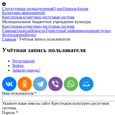
Перейти к основному содержанию
Структурные подразделения
О нас
Опросы
Архив
Календарь мероприятий
Крестецкая культурно-досуговая система
Муниципальное бюджетное учреждение культуры
Крестецкая культурно-досуговая система
Главная
Анонсы
Новости
Туристский информационный пункт
Фотогалереи
Видео
Главная
/
Учётная запись пользователя
Учётная запись пользователя
Регистрация
Войти
(активная вкладка)
Главные вкладки
Забыли пароль?
Имя пользователя
*
Укажите ваше имя на сайте Крестецкая культурно-досуговая
система.
Пароль
*