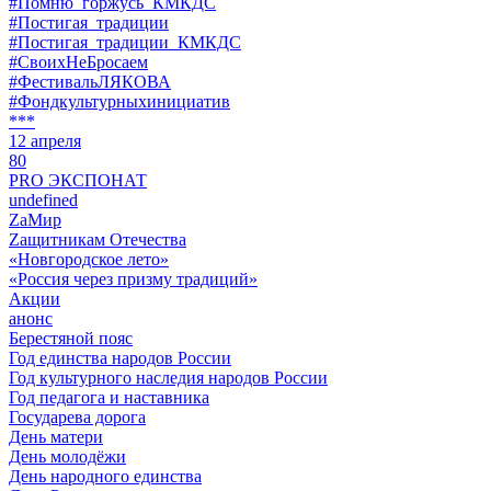
#Помню_горжусь_КМКДС
#Постигая_традиции
#Постигая_традиции_КМКДС
#СвоихНеБросаем
#ФестивальЛЯКОВА
#Фондкультурныхинициатив
***
12 апреля
80
PRO ЭКСПОНАТ
undefined
ZaМир
Zащитникам Отечества
«Новгородское лето»
«Россия через призму традиций»
Акции
анонс
Берестяной пояс
Год единства народов России
Год культурного наследия народов России
Год педагога и наставника
Государева дорога
День матери
День молодёжи
День народного единства