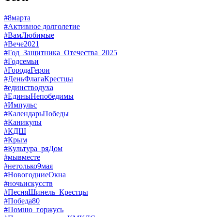
#8марта
#Активное долголетие
#ВамЛюбимые
#Вече2021
#Год_Защитника_Отечества_2025
#Годсемьи
#ГородаГерои
#ДеньФлагаКрестцы
#единстводуха
#ЕдиныНепобедимы
#Импульс
#КалендарьПобеды
#Каникулы
#КДШ
#Крым
#Культура_ряДом
#мывместе
#нетолько9мая
#НовогодниеОкна
#ночьискусств
#ПесняШинель_Крестцы
#Победа80
#Помню_горжусь